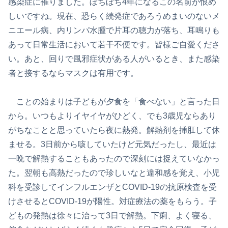
感染症に罹りました。ぼちぼち4年になるこの名前が恨め
しいですね。現在、恐らく続発症であろうめまいのないメ
ニエール病、内リンパ水腫で片耳の聴力が落ち、耳鳴りも
あって日常生活において若干不便です。皆様ご自愛くださ
い。あと、回りで風邪症状がある人がいるとき、また感染
者と接するならマスクは有用です。
ことの始まりは子どもが夕食を「食べない」と言った日
から。いつもよりイヤイヤがひどく、でも3歳児ならあり
がちなことと思っていたら夜に熱発。解熱剤を挿肛して休
ませる。3日前から咳していたけど元気だったし、最近は
一晩で解熱することもあったので深刻には捉えていなかっ
た。翌朝も高熱だったので珍しいなと違和感を覚え、小児
科を受診してインフルエンザとCOVID-19の抗原検査を受
けさせるとCOVID-19が陽性。対症療法の薬をもらう。子
どもの発熱は徐々に治って3日で解熱。下痢、よく寝る、