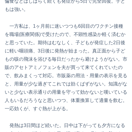
偏食などはしばらく続くも発症から5日で完全回復。子ど
もは強い。
一方私は、1ヶ月前に迷いつつも6回目のワクチン接種
を職場(医療関係)で受けたので、不顕性感染か軽く済むか
と思っていた。期待はむなしく、子どもが発症した2日後
に軽い咽頭痛、3日後に発熱が始まった。真正面から子ど
もの咳の飛沫を浴びる毎日だったから避けようがない。市
販のアセトアミノフェンを夫が買って来てくれていたの
で、飲みまくって対応。市販薬の用法・用量の表示を見る
と、用量が少な過ぎてこれでは効くばずがない。知識がな
いと少ない表示通りの用量を守って効かないと嘆いている
人もいるだろうなと思いつつ、体重換算して適量を飲む。
一応効くが、すぐ熱が上がる。
発熱は3日間ほど続いた。日中は下がっても夕方になる