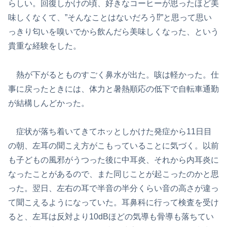
らしい。回復しかけの頃、好きなコーヒーが思ったほど美
味しくなくて、”そんなことはないだろう⁉︎”と思って思い
っきり匂いを嗅いでから飲んだら美味しくなった、という
貴重な経験をした。
熱が下がるとものすごく鼻水が出た。咳は軽かった。仕
事に戻ったときには、体力と暑熱順応の低下で自転車通勤
が結構しんどかった。
症状が落ち着いてきてホッとしかけた発症から11日目
の朝、左耳の聞こえ方がこもっていることに気づく。以前
も子どもの風邪がうつった後に中耳炎、それから内耳炎に
なったことがあるので、また同じことが起こったのかと思
った。翌日、左右の耳で半音の半分くらい音の高さが違っ
て聞こえるようになっていた。耳鼻科に行って検査を受け
ると、左耳は反対より10dBほどの気導も骨導も落ちてい