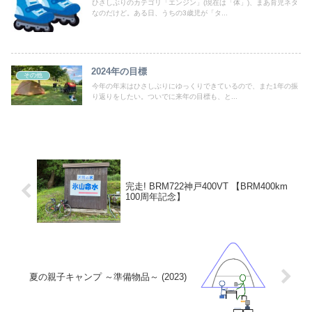
ひさしぶりのカテゴリ「エンジン」(現在は「体」)、まあ育児ネタ
なのだけど。ある日、うちの3歳児が「タ...
2024年の目標
その他
今年の年末はひさしぶりにゆっくりできているので、また1年の振
り返りをしたい。ついでに来年の目標も、と...
完走! BRM722神戸400VT 【BRM400km
100周年記念】
夏の親子キャンプ ～準備物品～ (2023)