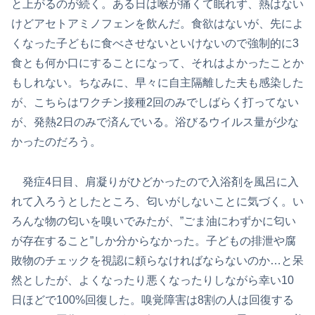
と上がるのが続く。ある日は喉が痛くて眠れず、熱はない
けどアセトアミノフェンを飲んだ。食欲はないが、先によ
くなった子どもに食べさせないといけないので強制的に3
食とも何か口にすることになって、それはよかったことか
もしれない。ちなみに、早々に自主隔離した夫も感染した
が、こちらはワクチン接種2回のみでしばらく打ってない
が、発熱2日のみで済んでいる。浴びるウイルス量が少な
かったのだろう。
発症4日目、肩凝りがひどかったので入浴剤を風呂に入
れて入ろうとしたところ、匂いがしないことに気づく。い
ろんな物の匂いを嗅いでみたが、”ごま油にわずかに匂い
が存在すること”しか分からなかった。子どもの排泄や腐
敗物のチェックを視認に頼らなければならないのか…と呆
然としたが、よくなったり悪くなったりしながら幸い10
日ほどで100%回復した。嗅覚障害は8割の人は回復する