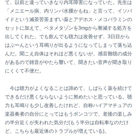
て、以前と違っていきなり内耳障害になっていた。先生は
「メニエール病、内リンパ水腫かもね」と言って、イソバ
イドという滅茶苦茶まずい薬とアデホス・メコバラミンの
セットに加えて、ベタメタゾンを3mgから漸減する処方を
出してくれた。でも飲んでも聴力は改善せず、3日目から
はぶーんという耳鳴りが出るようになってしまって落ち込
んだ。聞こえ自体はそれほど悪くないが、感音難聴の成分
があるので雑音がやたら響いて、聞きたい音声が聞き取り
にくくて不便だ。
今は聴力がよくなることは諦めて、しばらく薬を続けて
できるだけ悪くならないように努めたいと思っている。聴
力も耳鳴りも少し改善したけれど、自称ハイアマチュアの
楽器奏者の自分にとってはもうポンコツで、老後の楽しみ
の半分近くが失われた気分だ(もう半分は自転車なのだけ
ど、こちらも最近体のトラブルが増えている)。