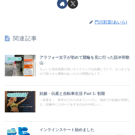
門川彩雷(あいら)
関連記事
アラフォー女子が初めて競輪を見に行った話＠和歌
その他
山
ちょいと現在強度の高いサイクリングは自粛していて、せっかくな
ので前々から興味があったけど時間がなくて...
妊娠・出産と自転車生活 Part 1: 初期
ウィメンズ
～前置き～ 昨年のブルベのオフシーズン、初めての妊娠が判明し
た。妊娠中にスポーツをするのは今や珍しい...
インラインスケート始めました
体