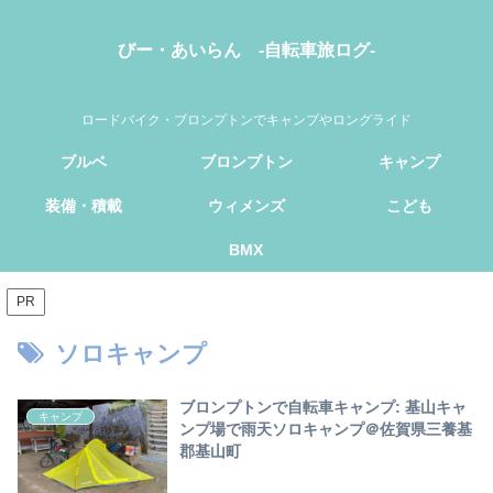
びー・あいらん -自転車旅ログ-
ロードバイク・ブロンプトンでキャンプやロングライド
ブルベ
ブロンプトン
キャンプ
装備・積載
ウィメンズ
こども
BMX
PR
ソロキャンプ
ブロンプトンで自転車キャンプ: 基山キャ
キャンプ
ンプ場で雨天ソロキャンプ＠佐賀県三養基
郡基山町