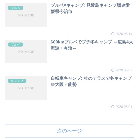
ブルベ×キャンプ: 見近島キャンプ場＠愛
ブルベ
媛県今治市
2020.03.14
600kmブルベでプチ冬キャンプ ～広島4大
ブルベ
海道・今治～
2020.03.03
自転車キャンプ: 杜のテラスで冬キャンプ
キャンプ
＠大阪・能勢
2020.03.01
次のページ