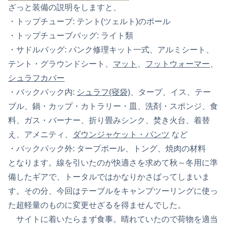
ざっと装備の説明をしますと、
・トップチューブ: テント(ツェルト)のポール
・トップチューブバッグ: ライト類
・サドルバッグ: パンク修理キット一式、アルミシート、
テント・グラウンドシート、
マット
、
フットウォーマー
、
シュラフカバー
・バックパック内:
シュラフ(寝袋)
、タープ、イス、テー
ブル、鍋・カップ・カトラリー・皿、洗剤・スポンジ、食
料、ガス・バーナー、折り畳みシンク、焚き火台、着替
え、アメニティ、
ダウンジャケット・パンツ
など
・バックパック外: タープポール、トング、焼肉の材料
となります。線を引いたのが快適さを求めて秋～冬用に準
備したギアで、トータルではかなりかさばってしまいま
す。その分、今回はテーブルをキャンプツーリングに使っ
た超軽量のものに変更せざるを得ませんでした。
サイトに着いたらまず食事。晴れていたので荷物を適当