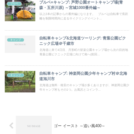
ブルベ×キャンプ: 芦野公園オートキャンプ場(青
ブルベ
森・五所川原) ～宮城1000番外編～
以上2本の記事からの番外編になります。 ブルベは自転車で長距
離を制限時間内に走るサイクリングイベント...
自転車キャンプ&北海道ツーリング: 青葉公園ピク
キャンプ
ニック広場＠千歳市
北海道に来て4日目、月形町の皆楽公園キャンプ場から次の目的地
青葉公園ピクニック広場に向けて南へ(前回...
自転車キャンプ: 神楽岡公園少年キャンプ村＠北海
キャンプ
道旭川市
北海道は無料・格安のキャンプ場が多くありますが、神楽岡公園少
年キャンプ村もその1つ。お風呂とコインラ...
ゴー イースト ～追い風400～