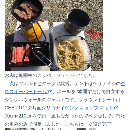
お肉は亀岡牛のカッパ。ジューシーでした。
次はツェルトとタープの設営。テントはヘリテイジの
ク
ロスオーバードームf
、ポールを2本通すだけで自立する
シングルウォールのツェルトです。グラウンドシートは
GEERTOPの
片面シリコナイジング キャンプ マット
70cm×210cmを使用。風もなかったのでペグなしで、荷物
の重みのみで固定しました。こちらはすぐ設営完了。