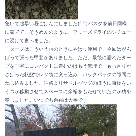
急いで超早い昼ごはんにしました(^-^; パスタを前日同様
に茹でて、そうめんのように、フリーズドライのシチュー
に浸けて食べました。
タープはこういう雨のときにやはり便利で、今回はがん
ばって張った甲斐がありました。ただ、最後に濡れたター
プを丁寧にコンパクトに畳むのはもう無理で、もっさりか
さばった状態でレジ袋に突っ込み、バックパックの隙間に
ねじ込みました。往路よりサドルバッグのほうに荷物をい
くつか移動させてスペースに余裕をもたせていたのが功を
奏しました。いつでも余裕は大事です。