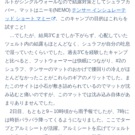
ルトがシングルウォールなので結露対策としてシュラフカ
バー。マットはニーモ(NEMO)
テンサー インシュレーテ
ッド ショート マミー
。このキャンプの目的はこれらを
試すこと!
…でしたが、結局3℃までしか下がらず、心配していた
ツェルト内の結露もほとんどなく、シュラフが自分の吐息
で湿っていたくらいでした。過去3℃を経験したキャンプ
と比べると、フットウォーマーは快眠につながり、#2の
シュラフ、テンサーのマットのおかげで腰回りの冷えがほ
とんどなかったことがこれらのギアのメリットでした。ま
たこのサイトは小石が敷き詰められているのでマットが沈
み込むと痛いのですが、このマットでは沈み込み自体があ
まりありませんでした。
2日目、もともと9～10時頃から雨予報でしたが、7時に
は時折パラパラ降ってくるようになりました。ここでター
プとアルミシートが活躍。アルミシートを広げてツェルト