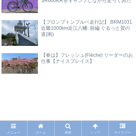
SR600KRをキャンプしながら走ってみた
【ブロンプトンブルベ走行記】 BRM1031
近畿1000km近江八幡: 前編 ぐるっと賀の
道(南)
【春は】フレッシュ(Flèche) リーダーのお
仕事【ナイスプレイス】
メニュー
ホーム
検索
トップ
サイドバー