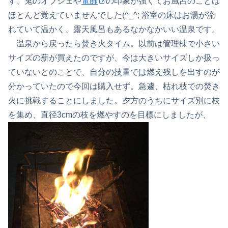
ず、鬼のオブジェや
電飾
の印象が強くてお風呂のことは
ほとんど覚えていませんでした(^_^; 浴室の床はお湯が流
れていて温かく、露天風呂もあるなかなかいい温泉です。
温泉から戻ったら焚き火タイム。以前は管理棟で小さい
サイズの薪が買えたのですが、今は大きいサイズしか扱っ
ていないとのことで、自分の技量では燃え残しを出すのが
分かっていたので今回は購入せず。急遽、枯れ枝での焚き
火に挑戦することにしました。夕方のうちにサイズ別に枝
を集め、直径3cmの枝を燃やすのを目標にしましたが、