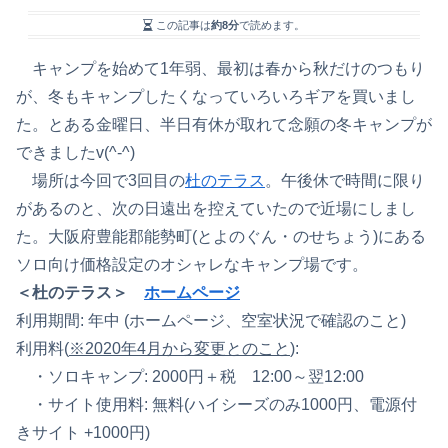
この記事は
約8分
で読めます。
キャンプを始めて1年弱、最初は春から秋だけのつもり
が、冬もキャンプしたくなっていろいろギアを買いまし
た。とある金曜日、半日有休が取れて念願の冬キャンプが
できましたv(^-^)
場所は今回で3回目の
杜のテラス
。午後休で時間に限り
があるのと、次の日遠出を控えていたので近場にしまし
た。大阪府豊能郡能勢町(とよのぐん・のせちょう)にある
ソロ向け価格設定のオシャレなキャンプ場です。
＜杜のテラス＞
ホームページ
利用期間: 年中 (ホームページ、空室状況で確認のこと)
利用料(
※2020年4月から変更とのこと
):
・ソロキャンプ: 2000円＋税 12:00～翌12:00
・サイト使用料: 無料(ハイシーズのみ1000円、電源付
きサイト +1000円)