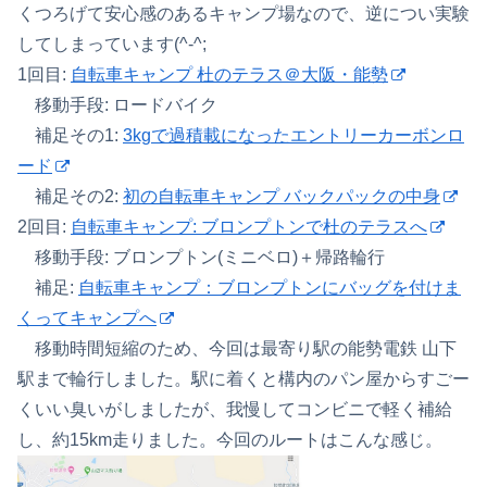
くつろげて安心感のあるキャンプ場なので、逆につい実験
してしまっています(^-^;
1回目:
自転車キャンプ 杜のテラス＠大阪・能勢
移動手段: ロードバイク
補足その1:
3kgで過積載になったエントリーカーボンロ
ード
補足その2:
初の自転車キャンプ バックパックの中身
2回目:
自転車キャンプ: ブロンプトンで杜のテラスへ
移動手段: ブロンプトン(ミニベロ)＋帰路輪行
補足:
自転車キャンプ：ブロンプトンにバッグを付けま
くってキャンプへ
移動時間短縮のため、今回は最寄り駅の能勢電鉄 山下
駅まで輪行しました。駅に着くと構内のパン屋からすごー
くいい臭いがしましたが、我慢してコンビニで軽く補給
し、約15km走りました。今回のルートはこんな感じ。