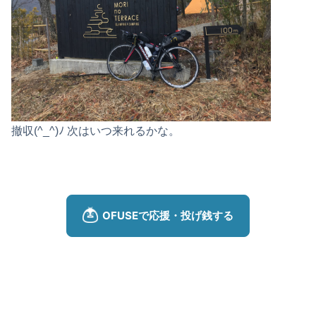
撤収(^_^)ﾉ 次はいつ来れるかな。
[場所・大阪][場所・兵庫]