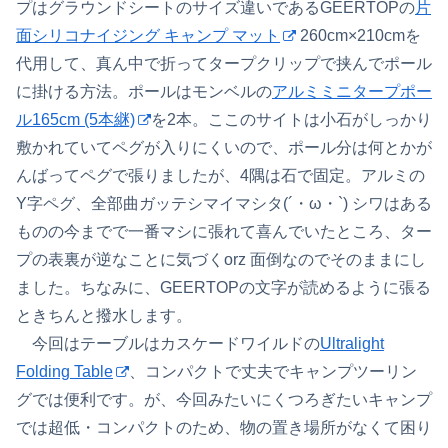
プはグラウンドシートのサイズ違いであるGEERTOPの
片
面シリコナイジング キャンプ マット
260cm×210cmを
代用して、真ん中で折ってタープクリップで挟んでポール
に掛ける方法。ポールはモンベルの
アルミミニタープポー
ル165cm (5本継)
を2本。ここのサイトは小石がしっかり
敷かれていてペグが入りにくいので、ポール分は何とかが
んばってペグで張りましたが、4隅は石で固定。アルミの
Y字ペグ、全部曲ガッテシマイマシタ(´・ω・`) シワはある
ものの今までで一番マシに張れて喜んでいたところ、ター
プの表裏が逆なことに気づくorz 面倒なのでそのままにし
ました。ちなみに、GEERTOPの文字が読めるように張る
ときちんと撥水します。
今回はテーブルはカスケードワイルドの
Ultralight
Folding Table
、コンパクトで丈夫でキャンプツーリン
グでは便利です。が、今回みたいにくつろぎたいキャンプ
では超低・コンパクトのため、物の置き場所がなくて困り