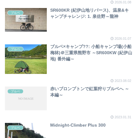
2026.01.08
SR600KR (紀伊山地リバース)、温泉&キ
ブルベ
ャンプチャレンジ: 1. 泉佐野～龍神
2026.01.07
ブルベ×キャンプ??: 小船キャンプ場(小船
ブルベ
梅林)＠三重県熊野市 ～SR600KW (紀伊山
地) 番外編～
2023.08.02
赤いブロンプトンで紅葉狩りブルベへ ～
ブルベ
本編～
2023.01.31
Midnight-Climber Plus 300
ブルベ