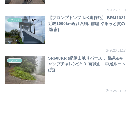
2026.05.10
【ブロンプトンブルベ走行記】 BRM1031
ブルベ
近畿1000km近江八幡: 前編 ぐるっと賀の
道(南)
2026.01.17
SR600KR (紀伊山地リバース)、温泉&キ
ブルベ
ャンプチャレンジ: 3. 葛城山・中尾ルート
(完)
2026.01.10