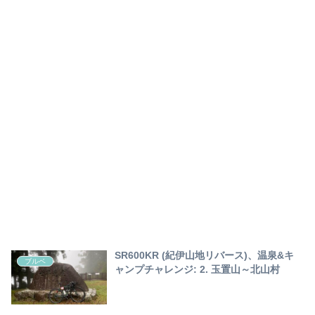
SR600KR (紀伊山地リバース)、温泉&キ
ブルベ
ャンプチャレンジ: 2. 玉置山～北山村