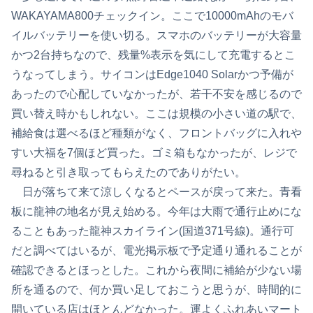
WAKAYAMA800チェックイン。ここで10000mAhのモバ
イルバッテリーを使い切る。スマホのバッテリーが大容量
かつ2台持ちなので、残量%表示を気にして充電するとこ
うなってしまう。サイコンはEdge1040 Solarかつ予備が
あったので心配していなかったが、若干不安を感じるので
買い替え時かもしれない。ここは規模の小さい道の駅で、
補給食は選べるほど種類がなく、フロントバッグに入れや
すい大福を7個ほど買った。ゴミ箱もなかったが、レジで
尋ねると引き取ってもらえたのでありがたい。
日が落ちて来て涼しくなるとペースが戻って来た。青看
板に龍神の地名が見え始める。今年は大雨で通行止めにな
ることもあった龍神スカイライン(国道371号線)。通行可
だと調べてはいるが、電光掲示板で予定通り通れることが
確認できるとほっとした。これから夜間に補給が少ない場
所を通るので、何か買い足しておこうと思うが、時間的に
開いている店はほとんどなかった。運よくふれあいマート