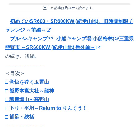
この記事は
約11分
で読めます。
初めてのSR600・SR600KW (紀伊山地)、旧時間制限チ
ャレンジ ～前編～
ブルベ×キャンプ??: 小船キャンプ場(小船梅林)＠三重県
熊野市 ～SR600KW (紀伊山地) 番外編～
の続き、後編。
– – – – – – – – – –
＜目次＞
□ 覚悟を砕く玉置山
□ 熊野本宮大社～龍神
□ 護摩壇山～高野山
□ 下り・平坦～Return to りんくう！
□ 補足・総括
– – – – – – – – – –