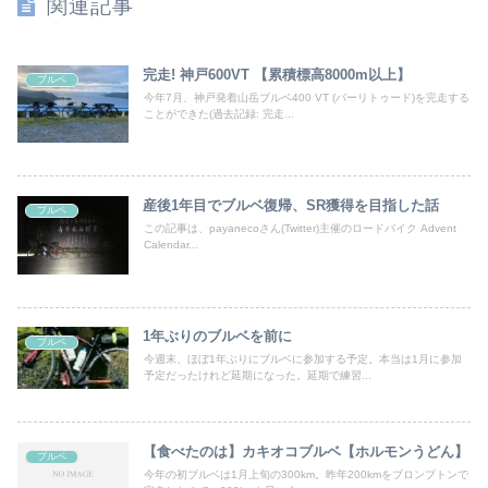
関連記事
完走! 神戸600VT 【累積標高8000m以上】
ブルベ
今年7月、神戸発着山岳ブルベ400 VT (バーリトゥード)を完走する
ことができた(過去記録: 完走...
産後1年目でブルベ復帰、SR獲得を目指した話
ブルベ
この記事は、payanecoさん(Twitter)主催のロードバイク Advent
Calendar...
1年ぶりのブルベを前に
ブルベ
今週末、ほぼ1年ぶりにブルベに参加する予定。本当は1月に参加
予定だったけれど延期になった。延期で練習...
【食べたのは】カキオコブルベ【ホルモンうどん】
ブルベ
今年の初ブルベは1月上旬の300km。昨年200kmをブロンプトンで