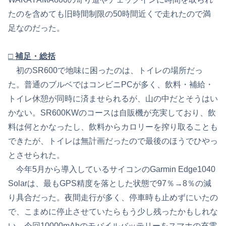
たのを含めても旧時間制限の50時間近くで走れたので満
足なのだった。
□ 補足・総括
初のSR600で地味に困ったのは、トイレの場所だっ
た。普通のブルベではコンビニPCが多く、飲料・補給・
トイレ休憩が同時に済ませられるが、山の中だとそうはい
かない。SR600KWのコースは自販機が充実しており、飲
料は何とかなったし、飲料からカロリーを搾り取ることも
できたが、トイレは無計画だったので最後のほうでひやっ
とさせられた。
今年5月から導入しているサイコンのGarmin Edge1040
Solarは、最もGPS精度を落とした状態で97％→8％の減
り具合だった。夜間走行が多く、停車時も止めずにいたの
で、こまめに停止させていたらもう少し残ったかもしれな
い。今回10000mAhのモバイルバッテリーをスマホの充電