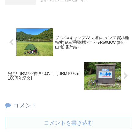
完走したので、300kmも早いう...
ブルベ×キャンプ??: 小船キャンプ場(小船
梅林)＠三重県熊野市 ～SR600KW (紀伊
山地) 番外編～
完走! BRM722神戸400VT 【BRM400km
100周年記念】
コメント
コメントを書き込む