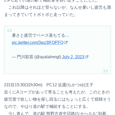
のPC近くの道の駅で補給食を買い足すことにした。
これ以降はそれほど登らないが、なんせ暑いし疲労も溜
まってきていてトボトボと走っていた。
暑さと疲労でペース落ちてる…
pic.twitter.com/3wz3lFOPFQ
— 門川彩雷 (@ayalalmngl)
July 2, 2023
2日目15:30(32h30m) PC12 近露(ちかつゆ)王子
近くにAコープがあって寄ることも考えたが、このときの
疲労度で欲しい物を探し回るにはちょっと広くて煩雑そう
なので、やはり道の駅で補給することにする。
少し進んで、道の駅 熊野古道中辺路(なかへち)に到着、