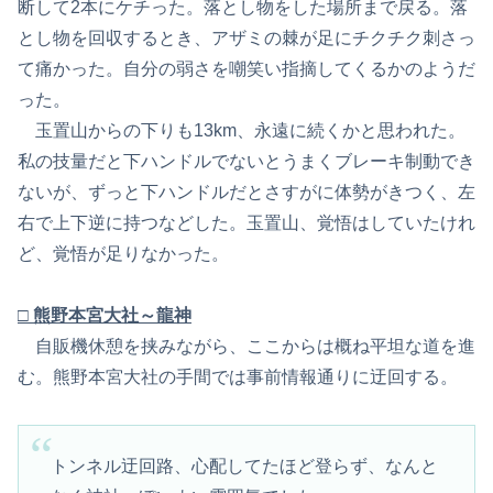
断して2本にケチった。落とし物をした場所まで戻る。落
とし物を回収するとき、アザミの棘が足にチクチク刺さっ
て痛かった。自分の弱さを嘲笑い指摘してくるかのようだ
った。
玉置山からの下りも13km、永遠に続くかと思われた。
私の技量だと下ハンドルでないとうまくブレーキ制動でき
ないが、ずっと下ハンドルだとさすがに体勢がきつく、左
右で上下逆に持つなどした。玉置山、覚悟はしていたけれ
ど、覚悟が足りなかった。
□ 熊野本宮大社～龍神
自販機休憩を挟みながら、ここからは概ね平坦な道を進
む。熊野本宮大社の手間では事前情報通りに迂回する。
トンネル迂回路、心配してたほど登らず、なんと