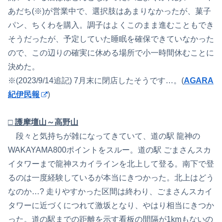
あだち(※)が営業中で、選択肢はあまりなかったが、菓子
パン、ちくわを購入。調子はよくこのまま進むこともでき
そうだったが、予定していた睡眠を確保できていなかった
ので、この辺りの確実に休める場所で小一時間休むことに
決めた。
※(2023/9/14追記) 7月末に閉店したそうです…。(
AGARA
紀伊民報
)
□ 護摩壇山～高野山
段々と気持ちが雑になってきていて、道の駅 龍神の
WAKAYAMA800ポイントをスルー。道の駅 ごまさんスカ
イタワーまで龍神スカイラインを北上して登る。南下で登
るのは一度経験しているが本当にきつかった。北上はどう
なのか…? 走りやすかった区間は終わり、ごまさんスカイ
タワーに近づくにつれて激坂となり、やはり相当にきつか
った。道の駅までの距離を示す看板の間隔が1kmもないの