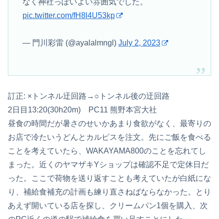
なく神社っぽいよい雰囲気でした。
pic.twitter.com/fH8l4U53kp
— 門川彩雷 (@ayalalmngl)
July 2, 2023
訂正: ×トンネル迂回路→○トンネル後の迂回路
2日目13:20(30h20m) PC11 熊野本宮大社
昼食の時間だが暑さのせいかあまり食欲がなく、最寄りの
お店で冷たいうどんとカルピスを注文。先にご飯を食べる
ことを考えていたら、WAKAYAMA800のことを忘れてし
まった。近くのヤマザキYショップは確認不足で定休日だ
った。ここで荷物を送り返すことも考えていたが白紙にな
り、補給食補充の計画も練り直さねばならなかった。とり
あえず開いている店を探し、クリームパン1個を購入、次