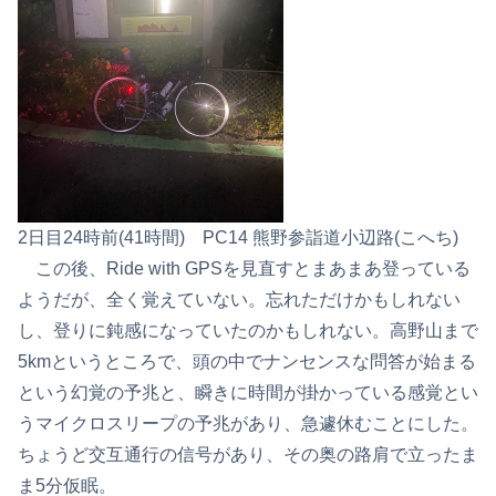
2日目24時前(41時間) PC14 熊野参詣道小辺路(こへち)
この後、Ride with GPSを見直すとまあまあ登っている
ようだが、全く覚えていない。忘れただけかもしれない
し、登りに鈍感になっていたのかもしれない。高野山まで
5kmというところで、頭の中でナンセンスな問答が始まる
という幻覚の予兆と、瞬きに時間が掛かっている感覚とい
うマイクロスリープの予兆があり、急遽休むことにした。
ちょうど交互通行の信号があり、その奥の路肩で立ったま
ま5分仮眠。