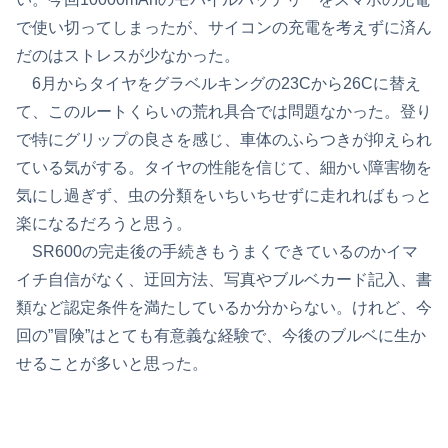
で使い切ってしまったが、サイコンの充電を考えずに済ん
だのはストレスが少なかった。
6月からタイヤをグラベルキングの23Cから26Cに替え
て、このルートくらいの荒れ具合では問題なかった。登り
で特にグリップの良さを感じ、車体のふらつきが抑えられ
ている気がする。タイヤの性能を信じて、細かい障害物を
気にし過ぎず、虫の分類をいちいちせずに走れればもっと
楽になるだろうと思う。
SR600の完走後の手続きもうまくできているのかイマ
イチ自信がなく、迂回方法、写真やブルベカード記入、書
類など認定条件を満たしているか分からない。けれど、今
回の”冒険”はとても有意義な経験で、今後のブルベに生か
せることが多いと思った。
[場所・大阪][場所・和歌山][場所・奈良][場所・三
重]