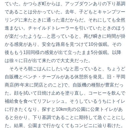
ていた。かつらぎ町からは、アップダウンありの下り基調
であることは分かっていた。去年、子どもとキャンプツー
リングに来たときに通った道だからだ。それにしても全然
進まない。チャイルドトレーラーを引いていたときのほう
が楽だったような…と思っていると、再び瞬きに時間が掛
かる感覚があり、安全な路肩を見つけて10分仮眠。その
後ももう1回同様の感覚が出て立ったまま5分仮眠。以降
は徐々に日が出て来たので大丈夫だった。
そろそろ朝ごはんにしたいなと思っていると、ちょうど
自販機とベンチ・テーブルがある休憩所を発見。旧・平岡
商店(昨年末に閉店とのこと)で、自販機の種類が豊富だっ
た。顔を拭いて日焼け止めを塗り直し、コーヒーを飲んで
補給食を食べてリフレッシュ。そうしているうちにトイレ
に行きたくなり、探すと10km先の公園に公衆トイレがあ
ると分かり、下り基調であることに期待して急ぐことにし
た。結果、公園まで行かなくてもコンビニに辿り着けた。