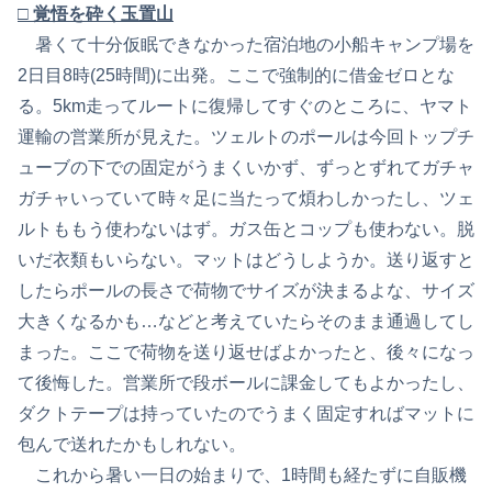
□ 覚悟を砕く玉置山
暑くて十分仮眠できなかった宿泊地の小船キャンプ場を
2日目8時(25時間)に出発。ここで強制的に借金ゼロとな
る。5km走ってルートに復帰してすぐのところに、ヤマト
運輸の営業所が見えた。ツェルトのポールは今回トップチ
ューブの下での固定がうまくいかず、ずっとずれてガチャ
ガチャいっていて時々足に当たって煩わしかったし、ツェ
ルトももう使わないはず。ガス缶とコップも使わない。脱
いだ衣類もいらない。マットはどうしようか。送り返すと
したらポールの長さで荷物でサイズが決まるよな、サイズ
大きくなるかも…などと考えていたらそのまま通過してし
まった。ここで荷物を送り返せばよかったと、後々になっ
て後悔した。営業所で段ボールに課金してもよかったし、
ダクトテープは持っていたのでうまく固定すればマットに
包んで送れたかもしれない。
これから暑い一日の始まりで、1時間も経たずに自販機