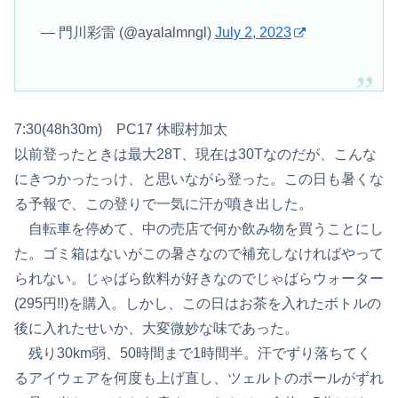
— 門川彩雷 (@ayalalmngl)
July 2, 2023
7:30(48h30m) PC17 休暇村加太
以前登ったときは最大28T、現在は30Tなのだが、こんな
にきつかったっけ、と思いながら登った。この日も暑くな
る予報で、この登りで一気に汗が噴き出した。
自転車を停めて、中の売店で何か飲み物を買うことにし
た。ゴミ箱はないがこの暑さなので補充しなければやって
られない。じゃばら飲料が好きなのでじゃばらウォーター
(295円!!)を購入。しかし、この日はお茶を入れたボトルの
後に入れたせいか、大変微妙な味であった。
残り30km弱、50時間まで1時間半。汗でずり落ちてく
るアイウェアを何度も上げ直し、ツェルトのポールがずれ