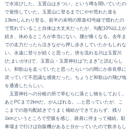
で水浴びした。玉置山はきつい、という噂を聞いていたの
で覚悟していた。玉置山に登るまでにやや荒れた道を
13kmじんわり登る。前半の未明の県道43号線で慣れたの
で荒れていること自体は大丈夫だったが、勾配10%以上が
続き、休めるところが本当にない。腰が痛くなる。去年ま
での走力だったら泣きながら押し歩きしていたかもしれな
い。永遠に登りが続くと思った。傍を流れる川は玉置川
(たまいがわ)で、玉置山・玉置神社は”たまき”と読むらし
い。和歌山を走っていたと思ったらいつの間にか奈良県に
戻っていて不思議な感覚だった。ちょうど和歌山の飛び地
を通過したらしい。
玉置神社への分岐の所で草むらに落とし物をしておく。
あとPCまで2kmだ、がんばれる。…と思っていたが、こ
こまでの急勾配続きでうまく補給ができておらず、残り
1kmというところで空腹を感じ、路肩に停まって補給。駐
車場まで行けば自販機があると分かっていたので飲水もし