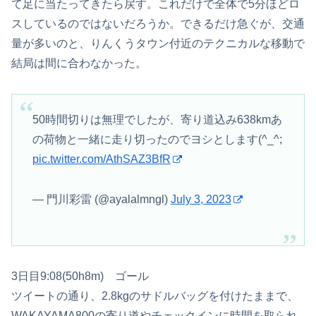
て足に当たってきたら戻す。これだけで全体で5分ほどロ
スしているのではないだろうか。できるだけ急ぐが、交通
量が多いのと、りんくうタウン付近のテクニカルな移動で
結局は間に合わなかった。
50時間切りは無理でしたが、寄り道込み638kmあ
の荷物と一緒に走り切ったのでヨシとします(^_^;
pic.twitter.com/AthSAZ3BfR
— 門川彩雷 (@ayalalmngl)
July 3, 2023
3日目9:08(50h8m) ゴール
ツイートの通り、2.8kgのサドルバッグを付けたままで、
WAKAYAMA800の寄り道やチェックインに時間を取られ