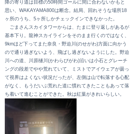
降の寄り道は目標の50時間ゴールに間に合わないかもと
思い、WAKAYAMA800は断念。結局、回れそうな場所18
ヶ所のうち、5ヶ所しかチェックインできなかった。
ごまさんスカイタワーからは、たまに登り返しがあるが
基本下り。龍神スカイラインをそのまま行くのではなく、
9kmほど下ってまた奈良・野迫川(のせがわ)方面に向かう
ので通り過ぎないよう、飛ばし過ぎないようにした。野迫
川への道、川原樋川(かわらびがわ)沿いは小石とグレーチ
ングの段差でやや荒れていて、ミストでアイウェアが曇っ
て視界はよくない状況だったが、左側は山で転落する心配
がなく、もうだいぶ荒れた道に慣れてきたこともあって落
ち着いて進むことができた。秋は紅葉がきれいらしい。