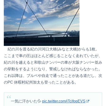
紀の川を渡る紀の川河口大橋(みなと大橋)からも1枚。
ここまで車の圧はほとんど感じることなく走れていたが、
紀の川を越えると和歌山ナンバーの車が大阪ナンバー並み
の挙動をするようになり、警戒しなければならなかった。
これ以降は、ブルベや自走で通ったことがある道だし、次
のPC 休暇村紀州加太も登ったことがある。
一気に汗かいた💦
pic.twitter.com/jTcifopEVS