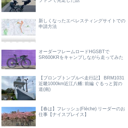
プトンで完走した話
新しくなったエベレスティングサイトでの
申請方法
オーダーフレームロードHGSBTで
SR600KRをキャンプしながら走ってみた
【ブロンプトンブルベ走行記】 BRM1031
近畿1000km近江八幡: 前編 ぐるっと賀の
道(南)
【春は】フレッシュ(Flèche) リーダーのお
仕事【ナイスプレイス】