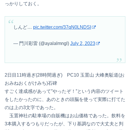
っかりしておく。
しんど…
pic.twitter.com/37qN0LNDSI
— 門川彩雷 (@ayalalmngl)
July 2, 2023
2日目11時過ぎ(28時間過ぎ) PC10 玉置山 大峰奥駈道(お
おみねおくがけみち)石碑
すごく達成感があって”やったぞ！”という内容のツイート
をしたかったのに、あのときの頭脳を使って実際に打てた
のは上の3文字であった。
玉置神社の駐車場の自販機はお山価格であった。飲料を
3本購入するつもりだったが、下り基調なので大丈夫と判