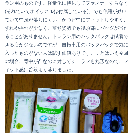
ラン用のものです。軽量化に特化してファスナーすらなく
(それでいてホイッスルは付属している)、でも伸縮が効い
ていて中身が落ちにくい、かつ背中にフィットしやすく、
ずれや揺れが少なく、前傾姿勢でも後頭部にバッグが当た
ることがありません。トレラン用のバックパックは試着で
きる店が少ないのですが、自転車用のバックパックで気に
入ったものがない人は試す価値ありです。…とはいえ今回
の場合、背中が凸なのに対してシュラフも丸形なので、フ
ィット感は普段より落ちました。