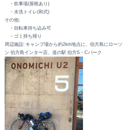
・炊事場(屋根あり)
・水洗トイレ(和式)
その他:
・自転車持ち込み可
・ゴミ持ち帰り
周辺施設: キャンプ場から約2km地点に、伯方島にローソ
ン 伯方島インター店、道の駅 伯方S・Cパーク