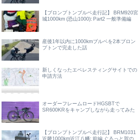
【ブロンプトンブルベ走行記】 BRM920宮
城1000km (恐山1000): Part2 一般準備編
産後1年以内に1000kmブルベを2本ブロン
プトンで完走した話
新しくなったエベレスティングサイトでの
申請方法
オーダーフレームロードHGSBTで
SR600KRをキャンプしながら走ってみた
【ブロンプトンブルベ走行記】 BRM1031
近畿1000km近江八幡: 前編 ぐるっと賀の