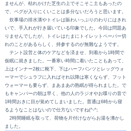
ませんが、枯れかけた芝生の上でそこそこ土もあったの
で、ペグが入りにくいことは多分ないだろうと思います。
炊事場の排水溝やトイレは賑わいっぷりのわりにはきれ
いで、手入れが行き届いている印象でした。今回は問題あ
りませんでしたが、トイレはたまにトイレットペーパー切
れのことがあるらしく、持参するのが無難なようです。
テント設営と体のケアなどを済ませ、到着から1時間で
仮眠に就きました。一番寒い時間に着いたこともあって、
上はインナー2枚に靴下、下はハーフパンツとレッグウォ
ーマーでシュラフに入ればそれ以降は寒くならず、フット
ウォーマーも要らず、まあまあの熟眠が得られました。で
もキャンパーの朝は早く、他の人のラジオやお喋りの音で
1時間おきに目が覚めてしまいました。普通は6時から寝
るようなことはないので仕方ないですね(^-^;
2時間睡眠を取って、荷物を片付けながらお湯を沸かし
ました。