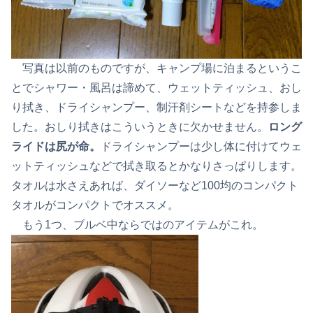
写真は以前のものですが、キャンプ場に泊まるというこ
とでシャワー・風呂は諦めて、ウェットティッシュ、おし
り拭き、ドライシャンプー、制汗剤シートなどを持参しま
した。おしり拭きはこういうときに欠かせません。
ロング
ライドは尻が命。
ドライシャンプーは少し体に付けてウェ
ットティッシュなどで拭き取るとかなりさっぱりします。
タオルは水さえあれば、ダイソーなど100均のコンパクト
タオルがコンパクトでオススメ。
もう1つ、ブルベ中ならではのアイテムがこれ。