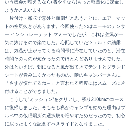
いう機会が増えるなら(増やすなら)もっと軽量化に課金し
ようかと思います。
片付け・撤収で意外と面倒だと思うことに、エアーマッ
トの空気抜きがあります。今回使ったのはニーモのテンサ
ー インシュレーテッド マミーでしたが、これは空気が一
気に抜けるので楽でした。心配していたツェルトの結露
は、気温が上がってくる時間帯に滞在していたのと、滞在
時間そのものが短かったのでほとんどありませんでした。
外はといえば、朝になると風が出てきてテントとグランド
シートが畳みにくかったものの、隣のキャンパーさんに
「さすが慣れてるね～」と言われる程度にはスムーズに片
付けることができました。
こうして”ミッション”をクリアし、残り210kmのコース
に復帰しました。そもそも私がキャンプを始めた理由はブ
ルベ中の仮眠場所の選択肢を増やすためだったので、初心
に戻ったような記念すべきライドとなりました。