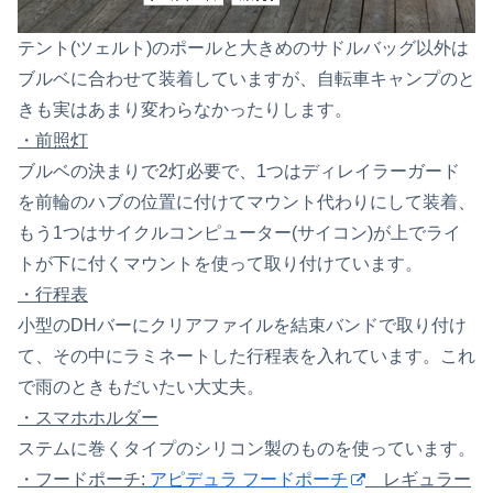
テント(ツェルト)のポールと大きめのサドルバッグ以外は
ブルベに合わせて装着していますが、自転車キャンプのと
きも実はあまり変わらなかったりします。
・前照灯
ブルベの決まりで2灯必要で、1つはディレイラーガード
を前輪のハブの位置に付けてマウント代わりにして装着、
もう1つはサイクルコンピューター(サイコン)が上でライ
トが下に付くマウントを使って取り付けています。
・行程表
小型のDHバーにクリアファイルを結束バンドで取り付け
て、その中にラミネートした行程表を入れています。これ
で雨のときもだいたい大丈夫。
・スマホホルダー
ステムに巻くタイプのシリコン製のものを使っています。
・フードポーチ:
アピデュラ フードポーチ
レギュラー