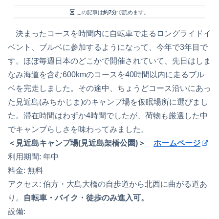
この記事は
約7分
で読めます。
決まったコースを時間内に自転車で走るロングライドイ
ベント、ブルベに参加するようになって、今年で3年目で
す。ほぼ毎週日本のどこかで開催されていて、先日はしま
なみ海道を含む600kmのコースを40時間以内に走るブル
ベを完走しました。その途中、ちょうどコース沿いにあっ
た見近島(みちかじま)のキャンプ場を仮眠場所に選びまし
た。滞在時間はわずか4時間でしたが、荷物も厳選した中
でキャンプらしさを味わってみました。
＜見近島キャンプ場(見近島架橋公園)＞
ホームページ
利用期間: 年中
料金: 無料
アクセス: 伯方・大島大橋の自歩道から北西に曲がる道あ
り。
自転車・バイク・徒歩のみ進入可。
設備: