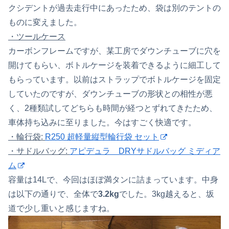
クシデントが過去走行中にあったため、袋は別のテントの
ものに変えました。
・ツールケース
カーボンフレームですが、某工房でダウンチューブに穴を
開けてもらい、ボトルケージを装着できるように細工して
もらっています。以前はストラップでボトルケージを固定
していたのですが、ダウンチューブの形状との相性が悪
く、2種類試してどちらも時間が経つとずれてきたため、
車体持ち込みに至りました。今はすごく快適です。
・輪行袋:
R250 超軽量縦型輪行袋 セット
・サドルバッグ:
アピデュラ DRYサドルバッグ ミディア
ム
容量は14Lで、今回はほぼ満タンに詰まっています。中身
は以下の通りで、全体で
3.2kg
でした。3kg越えると、坂
道で少し重いと感じますね。