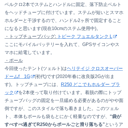
ベルクロ2本でステムとハンドルに固定、落下防止ベルト
をヘッドチューブに付けています。ステムが短いとスマホ
ホルダーと干渉するので、ハンドル2ヶ所で固定すること
になると思います(現在10cmのステム使用中)。
・トップチューブバッグ:
トピーク フュエルタンク L
ここにモバイルバッテリーを入れて、GPSサイコンやス
マホに給電しています。
・ポール
今回使ったテント(ツェルト)は
ヘリテイジ クロスオーバー
ドームf 1G
(初代)です(2020年春に改良版2Gが出ま
す)。トップチューブには、
R250 どこでもホルダー ブラ
ック
を2本使って取り付けています。着脱の際にトップ
チューブバッグの固定を一旦緩める必要があるのがやや面
倒ですが、このスタイルで落ち着きました。このツェル
ト、本体もポールも袋もとにかく軽量なのですが、
“袋が
すべすべ過ぎてR250からポールごと滑り落ちる”
というア