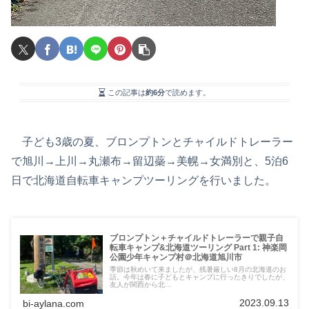
この記事は
約6分
で読めます。
子ども3歳の夏、ブロンプトンとチャイルドトレーラー
で旭川→上川→丸瀬布→留辺蘂→美幌→女満別と、5泊6
日で北海道自転車キャンプツーリングを行いました。
ブロンプトン＋チャイルドトレーラーで親子自
転車キャンプ&北海道ツーリング Part 1: 神楽岡
公園少年キャンプ村＠北海道旭川市
季節は秋めいて来ましたが、残暑厳しい8月の北海道のお
話。今年は春に子どもとキャンプに行ったきりでしたが、
友人が関西から北…
2023.09.13
bi-aylana.com