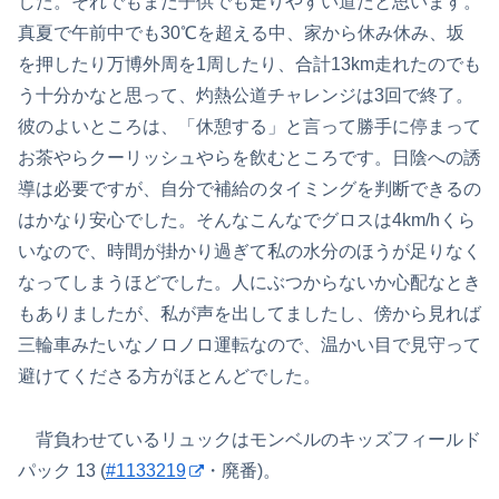
した。それでもまだ子供でも走りやすい道だと思います。
真夏で午前中でも30℃を超える中、家から休み休み、坂
を押したり万博外周を1周したり、合計13km走れたのでも
う十分かなと思って、灼熱公道チャレンジは3回で終了。
彼のよいところは、「休憩する」と言って勝手に停まって
お茶やらクーリッシュやらを飲むところです。日陰への誘
導は必要ですが、自分で補給のタイミングを判断できるの
はかなり安心でした。そんなこんなでグロスは4km/hくら
いなので、時間が掛かり過ぎて私の水分のほうが足りなく
なってしまうほどでした。人にぶつからないか心配なとき
もありましたが、私が声を出してましたし、傍から見れば
三輪車みたいなノロノロ運転なので、温かい目で見守って
避けてくださる方がほとんどでした。
背負わせているリュックはモンベルのキッズフィールド
パック 13 (
#1133219
・廃番)。