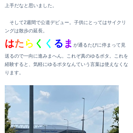
上手だなと思いました。
そして2週間で公道デビュー。子供にとってはサイクリ
ングは散歩の延長。
は
た
ら
く
く
る
ま
が通るたびに停まって見
送るので一向に進みまへん。これぞ真のゆるポタ。これを
経験すると、気軽にゆるポタなんていう言葉は使えなくな
ります。