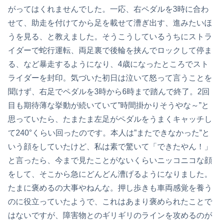
がってはくれませんでした。一応、右ペダルを3時に合わ
せて、助走を付けてから足を載せて漕ぎ出す、進みたいほ
うを見る、と教えました。そうこうしているうちにストラ
イダーで蛇行運転、両足裏で後輪を挟んでロックして停ま
る、など暴走するようになり、4歳になったところでスト
ライダーを封印。気づいた初日は泣いて怒って言うことを
聞けず、右足でペダルを3時から6時まで踏んで終了。2回
目も期待薄な挙動が続いていて”時間掛かりそうやな～”と
思っていたら、たまたま左足がペダルをうまくキャッチし
て240°くらい回ったのです。本人は”またできなかった”と
いう顔をしていたけど、私は素で驚いて「できたやん！」
と言ったら、今まで見たことがないくらいニッコニコな顔
をして、そこから急にどんどん漕げるようになりました。
たまに褒めるの大事やねんな。押し歩きも車両感覚を養う
のに役立っていたようで、これはあまり褒められたことで
はないですが、障害物とのギリギリのラインを攻めるのが