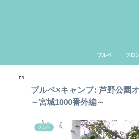
ブルベ
ブロ
PR
ブルベ×キャンプ: 芦野公園
～宮城1000番外編～
ブルベ