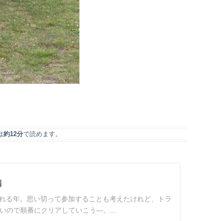
は
約12分
で読めます。
編
される年。思い切って参加することも考えたけれど、トラ
いので順番にクリアしていこう―。...