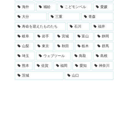
海外
補給
こどモンベル
愛媛
大分
三重
青森
寿命を迎えたものたち
石川
福井
岐阜
岩手
宮城
富山
静岡
山梨
東京
秋田
栃木
群馬
埼玉
ウェブツール
鳥取
島根
熊本
佐賀
福岡
愛知
神奈川
茨城
山口