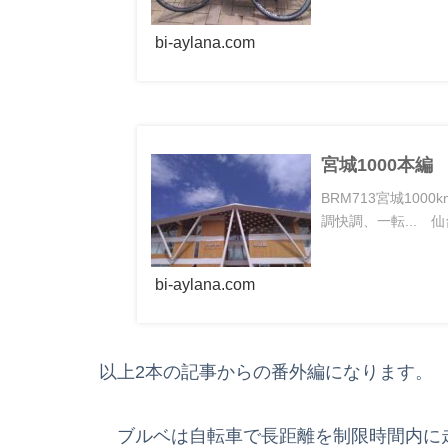
bi-aylana.com
宮城1000本編
BRM713宮城1000
調快調、一転... 仙
bi-aylana.com
以上2本の記事からの番外編になります。
ブルベは自転車で長距離を制限時間内に走