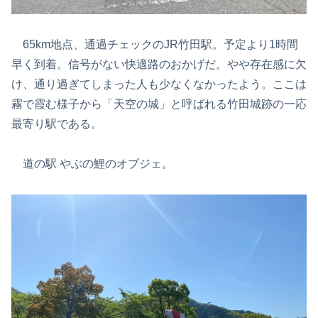
65km地点、通過チェックのJR竹田駅。予定より1時間
早く到着。信号がない快適路のおかげだ。やや存在感に欠
け、通り過ぎてしまった人も少なくなかったよう。ここは
霧で霞む様子から「天空の城」と呼ばれる竹田城跡の一応
最寄り駅である。
道の駅 やぶの鯉のオブジェ。