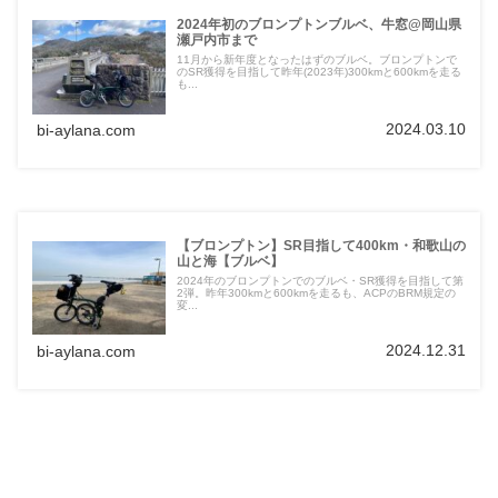
2024年初のブロンプトンブルベ、牛窓@岡山県
瀬戸内市まで
11月から新年度となったはずのブルベ。ブロンプトンで
のSR獲得を目指して昨年(2023年)300kmと600kmを走る
も...
2024.03.10
bi-aylana.com
【ブロンプトン】SR目指して400km・和歌山の
山と海【ブルベ】
2024年のブロンプトンでのブルベ・SR獲得を目指して第
2弾。昨年300kmと600kmを走るも、ACPのBRM規定の
変...
2024.12.31
bi-aylana.com