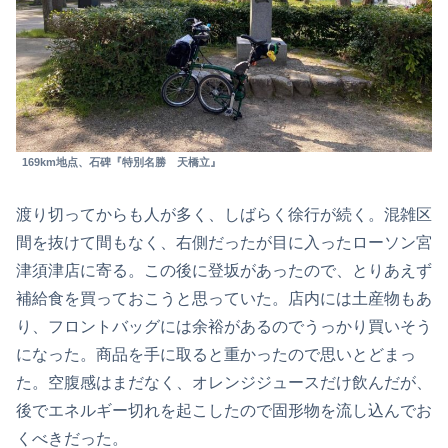
169km地点、石碑『特別名勝 天橋立』
渡り切ってからも人が多く、しばらく徐行が続く。混雑区
間を抜けて間もなく、右側だったが目に入ったローソン宮
津須津店に寄る。この後に登坂があったので、とりあえず
補給食を買っておこうと思っていた。店内には土産物もあ
り、フロントバッグには余裕があるのでうっかり買いそう
になった。商品を手に取ると重かったので思いとどまっ
た。空腹感はまだなく、オレンジジュースだけ飲んだが、
後でエネルギー切れを起こしたので固形物を流し込んでお
くべきだった。