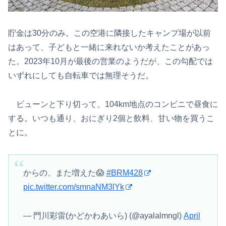
貯金は30分のみ。この空港に隣接したキャンプ場が以前
はあって、子どもと一緒に来れないか考えたことがあっ
た。2023年10月が最後の営業のようだが、この勾配では
いずれにしても自転車では無理そうだ。
ビューンと下り切って、104km地点のコンビニで昼食に
する。いつも通り、おにぎり2個と飲料、甘い物を買うこ
とに。
からの、また増えた😱
#BRM428
pic.twitter.com/smnaNM3lYk
— 門川彩雷(かどかわあいら) (@ayalalmngl)
April