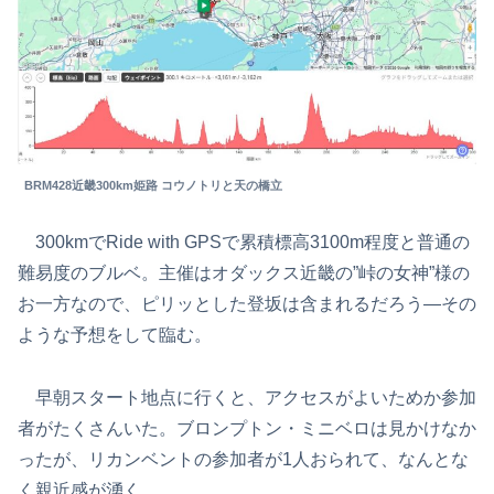
BRM428近畿300km姫路 コウノトリと天の橋立
300kmでRide with GPSで累積標高3100m程度と普通の
難易度のブルベ。主催はオダックス近畿の”峠の女神”様の
お一方なので、ピリッとした登坂は含まれるだろう―その
ような予想をして臨む。
早朝スタート地点に行くと、アクセスがよいためか参加
者がたくさんいた。ブロンプトン・ミニベロは見かけなか
ったが、リカンベントの参加者が1人おられて、なんとな
く親近感が湧く。