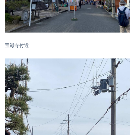
宝巌寺付近