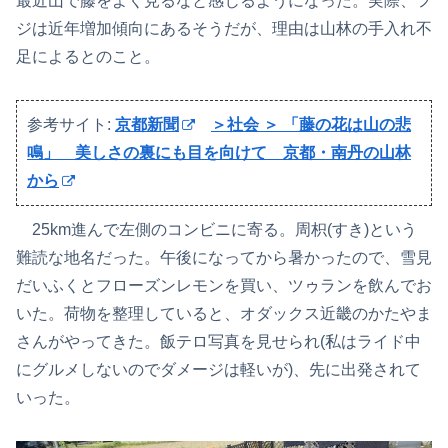
最近山で藤をよく見るなと感じるようになった。実際、フ
ジは近年増加傾向にあるそうだが、理由は山林の手入れ不
足によるとのこと。
参考サイト:
京都新聞
＞社会 ＞ 「藤の花は山の悲
鳴」 美しさの裏にも目を向けて 京都・南丹の山林
から
25km進んで左側のコンビニに寄る。周枳(すき)という
難読な地名だった。午後になってから暑かったので、雪見
だいふくとフローズンレモンを買い、ツゥランを飲んでお
いた。荷物を整理していると、オダックス近畿のかたやま
さんがやってきた。飯テロ写真を見せられ(私はライド中
にグルメしないのでダメージは軽いが)、先に出発されて
いった。