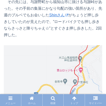
その先には、与謝野町から福知山市に抜ける与謝峠があ
った。その手前の集落にかなり勾配の強い箇所があり、先
週のブルベでもお会いした
Shinさん
がちょうど押し歩
きしていたのが見えたので、”ロードバイクでも押し歩き
ならさっさと降りちゃえ☆”とすぐさま押し歩きした。2回
押した。
メニュー
ホーム
検索
トップ
サイドバー