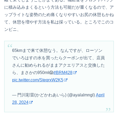
に積み込みまくるという方法も可能だが重くなるので、ア
ップライトな姿勢のため痛くなりやすいお尻の休憩もかね
て、休憩を増やす方法を私は採っている。ところでこのコ
ンビニ、
65kmまで来て休憩なう。なんですが、ローソン
でいろはすの水を買ったらクーポンが出て、店員
さんに勧められるがままアクエリアスと交換した
ら、まさかの950ml😱
#BRM428
pic.twitter.com/SteqrxW2K5
— 門川彩雷(かどかわあいら) (@ayalalmngl)
April
28, 2024