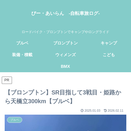
びー・あいらん -自転車旅ログ-
ロードバイク・ブロンプトンでキャンプやロングライド
ブルベ
ブロンプトン
キャンプ
装備・積載
ウィメンズ
こども
BMX
PR
【ブロンプトン】SR目指して3戦目・姫路か
ら天橋立300km【ブルベ】
2025.01.03
2026.02.11
ブルベ