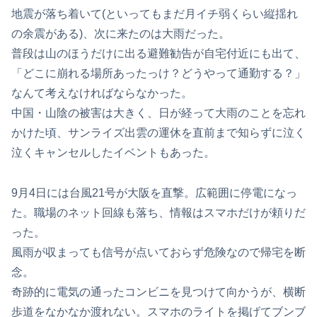
地震が落ち着いて(といってもまだ月イチ弱くらい縦揺れ
の余震がある)、次に来たのは大雨だった。
普段は山のほうだけに出る避難勧告が自宅付近にも出て、
「どこに崩れる場所あったっけ？どうやって通勤する？」
なんて考えなければならなかった。
中国・山陰の被害は大きく、日が経って大雨のことを忘れ
かけた頃、サンライズ出雲の運休を直前まで知らずに泣く
泣くキャンセルしたイベントもあった。
9月4日には台風21号が大阪を直撃。広範囲に停電になっ
た。職場のネット回線も落ち、情報はスマホだけが頼りだ
った。
風雨が収まっても信号が点いておらず危険なので帰宅を断
念。
奇跡的に電気の通ったコンビニを見つけて向かうが、横断
歩道をなかなか渡れない。スマホのライトを掲げてブンブ