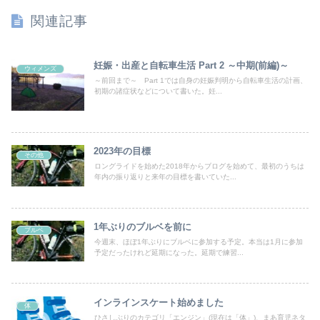
関連記事
妊娠・出産と自転車生活 Part 2 ～中期(前編)～
ウィメンズ
～前回まで～ Part 1では自身の妊娠判明から自転車生活の計画、
初期の諸症状などについて書いた。妊...
2023年の目標
その他
ロングライドを始めた2018年からブログを始めて、最初のうちは
年内の振り返りと来年の目標を書いていた...
1年ぶりのブルベを前に
ブルベ
今週末、ほぼ1年ぶりにブルベに参加する予定。本当は1月に参加
予定だったけれど延期になった。延期で練習...
インラインスケート始めました
体
ひさしぶりのカテゴリ「エンジン」(現在は「体」)、まあ育児ネタ