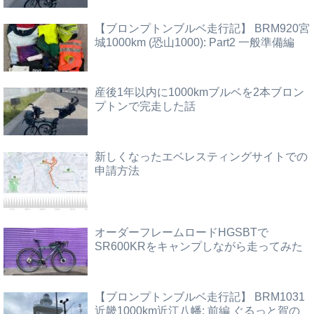
【ブロンプトンブルベ走行記】 BRM920宮
城1000km (恐山1000): Part2 一般準備編
産後1年以内に1000kmブルベを2本ブロン
プトンで完走した話
新しくなったエベレスティングサイトでの
申請方法
オーダーフレームロードHGSBTで
SR600KRをキャンプしながら走ってみた
【ブロンプトンブルベ走行記】 BRM1031
近畿1000km近江八幡: 前編 ぐるっと賀の