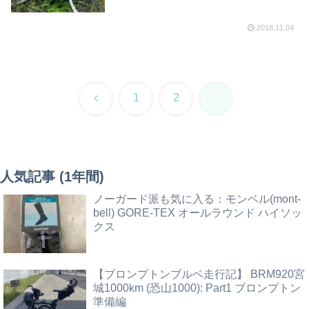
2018.11.04
前
1
2
3
へ
人気記事 (1年間)
ノーガード派も気に入る：モンベル(mont-
bell) GORE-TEX オールラウンド ハイソッ
クス
【ブロンプトンブルベ走行記】 BRM920宮
城1000km (恐山1000): Part1 ブロンプトン
準備編