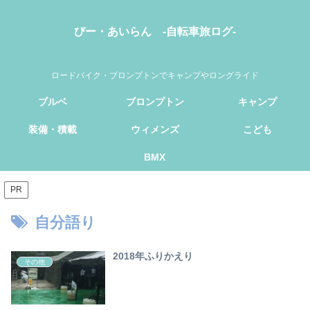
びー・あいらん -自転車旅ログ-
ロードバイク・ブロンプトンでキャンプやロングライド
ブルベ
ブロンプトン
キャンプ
装備・積載
ウィメンズ
こども
BMX
PR
自分語り
2018年ふりかえり
その他