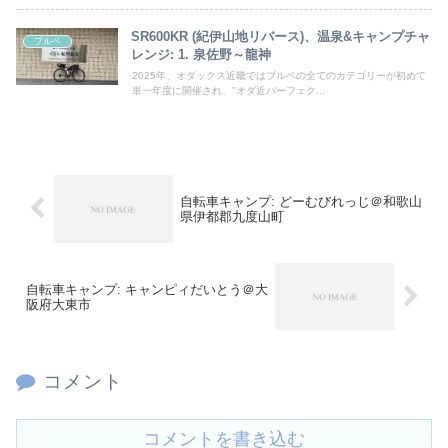
SR600KR (紀伊山地リバース)、温泉&キャンプチャ
ブルベ
レンジ: 1. 泉佐野～龍神
2025年、オダックス近畿ではブルベの全てのカテゴリーが初めて
単一年度に開催され、"オダ近パーフェク...
自転車キャンプ: どーむびれっじ＠和歌山
県伊都郡九度山町
自転車キャンプ: キャンピィだいとう＠大
阪府大東市
コメント
コメントを書き込む