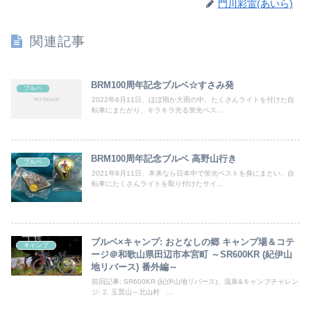
門川彩雷(あいら)
関連記事
BRM100周年記念ブルベ☆すさみ発
ブルベ
2022年6月11日、ほぼ雨か大雨の中、たくさんライトを付けた自
転車にまたがり、キラキラ光る蛍光ベス...
BRM100周年記念ブルベ 高野山行き
ブルベ
2021年9月11日、本来なら日本中で蛍光ベストを身にまとい、自
転車にたくさんライトを取り付けたサイ...
ブルベ×キャンプ: おとなしの郷 キャンプ場＆コテ
キャンプ
ージ＠和歌山県田辺市本宮町 ～SR600KR (紀伊山
地リバース) 番外編～
前回記事: SR600KR (紀伊山地リバース)、温泉&キャンプチャレン
ジ: 2. 玉置山～北山村 ...