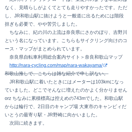
なく、見晴らしがよくてとても走りやすかったです。ただ
し、JR和歌山駅に抜けようと一般道に出るためには階段
担ぎも必要で、やや苦労しました。
ちなみに、紀の川の上流は奈良県にさかのぼり、吉野川
という名になっています。こちらもサイクリング向けのコ
ース・マップがまとめられています。
奈良県自転車利用総合案内サイト＞奈良和歌山マップ
http://nara-cycling.com/map/nara-wakayama/
和歌山推しで、こちらは雑な紹介で申し訳ない。
JR和歌山駅に着いたときにはメーターは103kmになっ
ていました。どこでそんなに増えたのかよく分かりません
orz ちなみに累積標高は控えめの743mでした。和歌山駅
からは輪行で、2日目のキャンプ場 大東市のキャンピィだ
いとうの最寄り駅・JR野崎に向かいました。
次回に続きます。
[場所・和歌山]