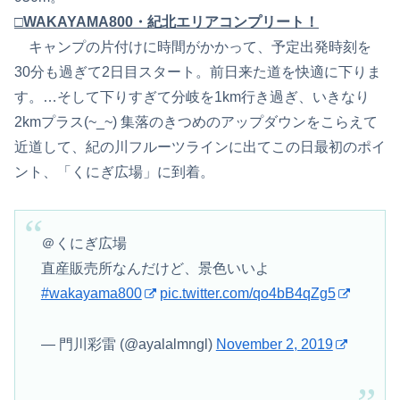
□WAKAYAMA800・紀北エリアコンプリート！
キャンプの片付けに時間がかかって、予定出発時刻を
30分も過ぎて2日目スタート。前日来た道を快適に下りま
す。…そして下りすぎて分岐を1km行き過ぎ、いきなり
2kmプラス(~_~) 集落のきつめのアップダウンをこらえて
近道して、紀の川フルーツラインに出てこの日最初のポイ
ント、「くにぎ広場」に到着。
＠くにぎ広場
直産販売所なんだけど、景色いいよ
#wakayama800
pic.twitter.com/qo4bB4qZg5
— 門川彩雷 (@ayalalmngl)
November 2, 2019