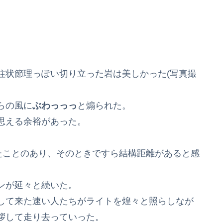
柱状節理っぽい切り立った岩は美しかった(写真撮
らの風に
ぶわっっっ
と煽られた。
思える余裕があった。
たことのあり、そのときですら結構距離があると感
ンが延々と続いた。
して来た速い人たちがライトを煌々と照らしなが
拶して走り去っていった。