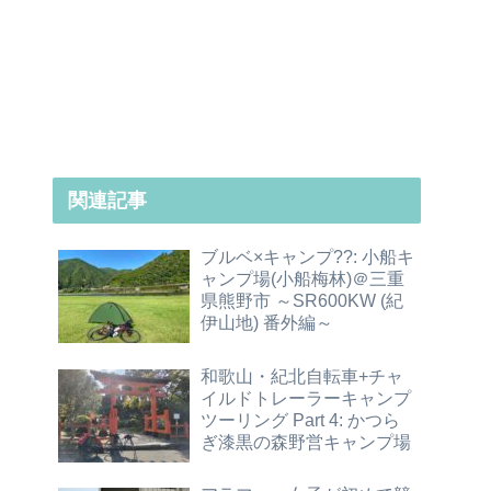
関連記事
ブルベ×キャンプ??: 小船キ
ャンプ場(小船梅林)＠三重
県熊野市 ～SR600KW (紀
伊山地) 番外編～
和歌山・紀北自転車+チャ
イルドトレーラーキャンプ
ツーリング Part 4: かつら
ぎ漆黒の森野営キャンプ場