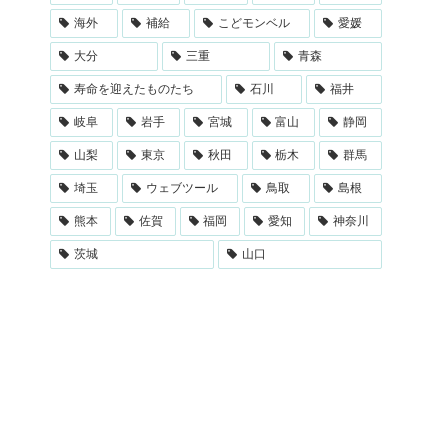
海外
補給
こどモンベル
愛媛
大分
三重
青森
寿命を迎えたものたち
石川
福井
岐阜
岩手
宮城
富山
静岡
山梨
東京
秋田
栃木
群馬
埼玉
ウェブツール
鳥取
島根
熊本
佐賀
福岡
愛知
神奈川
茨城
山口