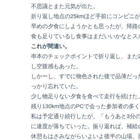
不思議とまた元気が出た。
折り返し地点の25kmほど手前にコンビニ
早めの夕食にしようかとも思ったが、帰路
食も足りているし食事はまだいいかなとス
これが間違い。
串本のチェックポイントで折り返し、また2
し空腹感もあった。
しかーし、すでに物色された後で品薄だっ
っかり忘れていた。
少し物足りない夕食を食べて走行を続けた
残り130km地点のPCで会った参加者の
私は予定通り続行したが、「もうあと3分
に速度が落ちていった。振り返れば、補給
休憩もはさみながらいよいよ後半の山場、