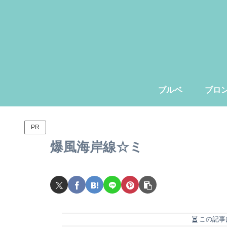
ブルベ
ブロ
PR
爆風海岸線☆ミ
この記事