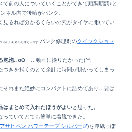
スで前の人についていくことができて順調順調♪と
トンネル内で後輪がパンク。
く見るれば分かるくらいの穴がタイヤに開いてい
パンク修理剤の
クイックショッ
てみたい好奇心も抑えられず
泡泡.｡oO
…動画に撮りたかった(^^;
たつきを拭くのとで余計に時間が掛かってしまっ
にそれまた絶妙にコンパクトに詰めてあり…要は
。
品はまとめて入れたほうがよい
と思った。
なっていてとても簡単に着脱できた。
アサヒペン パワーテープ シルバー
)を厚紙っぽ