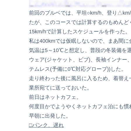
前回のブルベでは、平坦○km/h、登り△km
たが、このコースでは計算するのもめんどく
15km/hで計算したスケジュールを作った。
私は400kmでは仮眠しないので、まあ間
気温は5～10℃と想定し、普段の冬装備を
ウェア(ジャケット、ビブ)、長袖インナー
テムレス(予備に0℃対応グローブ))した。
走り終わった後に風呂に入るため、着替え
業所宛てに送っておいた。
前日はネットカフェ。
何度目かでようやくネットカフェ泊にも慣
早朝に出発した。
□パンク、遅れ