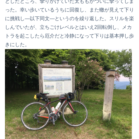
としたところ、攣りかけていた太ももがついに攣ってしま
った。幸い歩いているうちに回復し、また轍が見えて下り
に挑戦し―以下同文―というのを繰り返した。スリルを楽
しんでいたが、立ちごけレベルとはいえ2回転倒し、メカ
トラを起こしたら厄介だと冷静になって下りは基本押し歩
きにした。