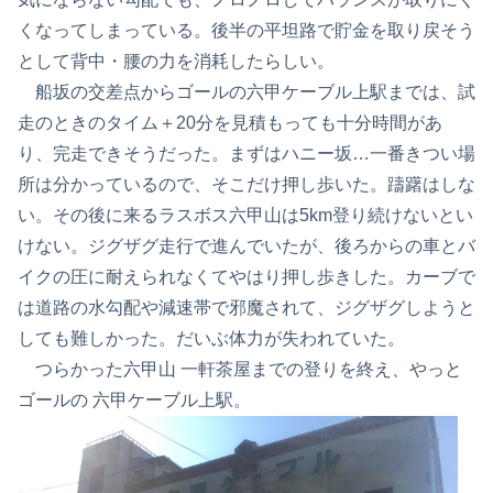
くなってしまっている。後半の平坦路で貯金を取り戻そう
として背中・腰の力を消耗したらしい。
船坂の交差点からゴールの六甲ケーブル上駅までは、試
走のときのタイム＋20分を見積もっても十分時間があ
り、完走できそうだった。まずはハニー坂…一番きつい場
所は分かっているので、そこだけ押し歩いた。躊躇はしな
い。その後に来るラスボス六甲山は5km登り続けないとい
けない。ジグザグ走行で進んでいたが、後ろからの車とバ
イクの圧に耐えられなくてやはり押し歩きした。カーブで
は道路の水勾配や減速帯で邪魔されて、ジグザグしようと
しても難しかった。だいぶ体力が失われていた。
つらかった六甲山 一軒茶屋までの登りを終え、やっと
ゴールの 六甲ケーブル上駅。