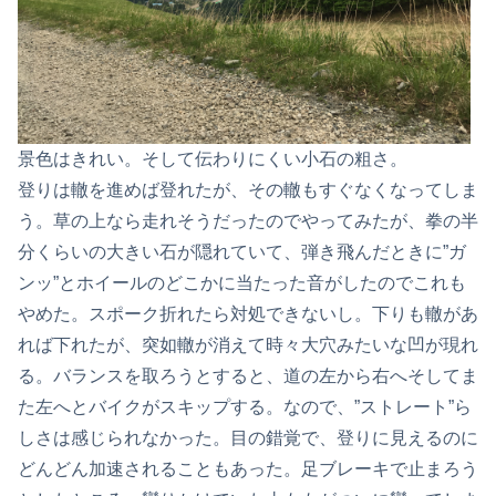
景色はきれい。そして伝わりにくい小石の粗さ。
登りは轍を進めば登れたが、その轍もすぐなくなってしま
う。草の上なら走れそうだったのでやってみたが、拳の半
分くらいの大きい石が隠れていて、弾き飛んだときに”ガ
ンッ”とホイールのどこかに当たった音がしたのでこれも
やめた。スポーク折れたら対処できないし。下りも轍があ
れば下れたが、突如轍が消えて時々大穴みたいな凹が現れ
る。バランスを取ろうとすると、道の左から右へそしてま
た左へとバイクがスキップする。なので、”ストレート”ら
しさは感じられなかった。目の錯覚で、登りに見えるのに
どんどん加速されることもあった。足ブレーキで止まろう