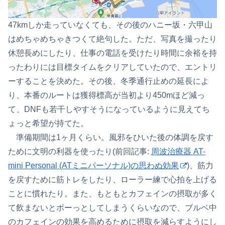
47kmしか走っていなくても、その後のハニー坂・六甲山
はめちゃめちゃきつくて絶句した。ただ、写真を撮ったり
休憩長めにしたり、仕事の電話を受けたり時間に余裕を持
ったわりには目標タイムをクリアしていたので、エントリ
ーすることを決めた。その後、冬季通行止めの延長によ
り、本番のルートは獲得標高が当初より450mほど減っ
て、DNFも若干しやすそうになっているように見えてち
ょっと希望が持てた。
準備期間は1ヶ月くらい。風邪をひいた後の体調を戻す
ために文明の利器を使ったり(前回記事:
周波治療器 AT-
mini Personal (ATミニパーソナル)の思わぬ効果
)、筋力
を戻すために筋トレをしたり、ローラー練で心拍を上げる
ことに慣れたり。また、もともとカフェインの摂取が多く
て飲まないとボーっとしてしまうくらいなので、ブルベ中
のカフェインの効果を高めるために摂取を減らすようにし