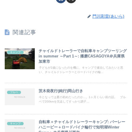
門川彩雷(あいら)
関連記事
チャイルドトレーラーで自転車キャンプツーリング
キャンプ
in summer ～Part 1～: 播磨CASAGOYA＠兵庫県
加東市
子どもが2歳になったのを機に、キャンプで連泊してみたいと思
い、チャイルドトレーラーとロードバイクの輪...
茨木発夜行(鈍行)岡山行き
ブルベ
今となっては夏の初めだったのか...。1ヶ月くらい前の話。 ブル
ベで200kmを完走してすっかり調子...
自転車＋チャイルドトレーラーキャンプ: バーレー
キャンプ
ハニービー＋ロードバイク輪行で知明湖Winter