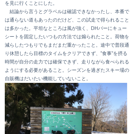
を見に行くことにした。
結論から言うとグラベルは確認できなかったし、本番で
は通らない道もあったのだけど、この試走で得られること
は多かった。平坦なところは風が強く、DHバーにキュー
シートを固定したいつもの方法では煽られたこと。荷物を
減らしたつもりでもまだまだ重かったこと。途中で普段通
り休憩したら目標のタイムをクリアできず、”食事”を摂る
時間が自分の走力では確保できず、走りながら食べられる
ようにする必要があること。シーズンを過ぎたスキー場の
自販機はだいたい機能していないこと。