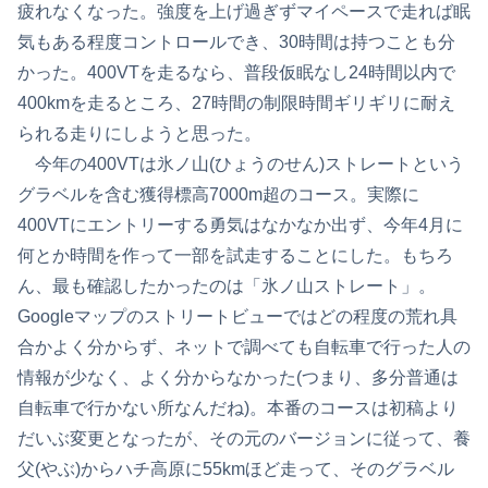
疲れなくなった。強度を上げ過ぎずマイペースで走れば眠
気もある程度コントロールでき、30時間は持つことも分
かった。400VTを走るなら、普段仮眠なし24時間以内で
400kmを走るところ、27時間の制限時間ギリギリに耐え
られる走りにしようと思った。
今年の400VTは氷ノ山(ひょうのせん)ストレートという
グラベルを含む獲得標高7000m超のコース。実際に
400VTにエントリーする勇気はなかなか出ず、今年4月に
何とか時間を作って一部を試走することにした。もちろ
ん、最も確認したかったのは「氷ノ山ストレート」。
Googleマップのストリートビューではどの程度の荒れ具
合かよく分からず、ネットで調べても自転車で行った人の
情報が少なく、よく分からなかった(つまり、多分普通は
自転車で行かない所なんだね)。本番のコースは初稿より
だいぶ変更となったが、その元のバージョンに従って、養
父(やぶ)からハチ高原に55kmほど走って、そのグラベル