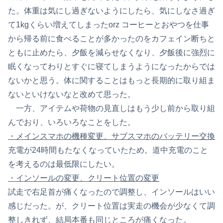
た。体重は気にし過ぎないようにしたら、気にしなさ過ぎ
て1kgくらい増えてしまったorz コーヒーとおやつを仕事
から帰る前に食べることが多かったのをカフェイン断ちと
ともに止めたら、夕飯を減らせなくなり、夕飯後に強烈に
眠くなってわりとすぐに寝てしまうようになったからでは
ないかと思う。体に関することはもっと長期的に取り組ま
ないといけないなと改めて思った。
一方、アイテムや荷物の見直しはもう少し前から取り組
んでおり、いろいろなことをした。
・メインスマホの機種変更、サブスマホのバッテリー交換
充電が24時間もたなくなっていたため。道中充電のこと
を考えるのは最低限にしたい。
・インソールの変更、クリート位置の変更
試走で右足首が痛くなったので調整し、インソールはいい
感じだった。が、クリート位置は実走の機会が少なくて調
整しきれず、結局本番も同じところが痛くなった。