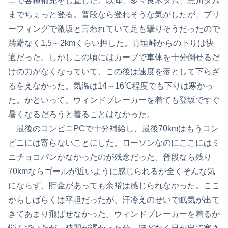
ニで各種補充をし直した。以降、多々良木ダム、黒川ダム
までちょっと登る。普段なら登れそうな気がしたが、ブリ
ーフィングで激坂と言われていて足も攣りそうだったので
躊躇なく1.5～2kmくらい押した。青垣峠からの下りは快
適だった。しかしこの頃にはカーブで車体を十分倒せるだ
けの力がなくなっていて、この後は速度を落として下らざ
るをえなかった。気温は14～16℃程度でも下りは寒かっ
た。かといって、ウィンドブレーカーを着ても登坂ですぐ
暑くなるだろうと着ることはなかった。
最後のコンビニPCで十分補給し、最後70kmはもうコン
ビニには寄らないことにした。ローソンなのにここにはミ
ニチョコパンがなかったのが残念だった。普段なら残り
70kmならゴールが近いように感じられるが全くそんな気
にならず、貯金があっても余裕は感じられなかった。ここ
からしばらくは平坦だったが、汗冷えのせいで眠気が出て
きてあまり飛ばせなかった。ウィンドブレーカーを着るか