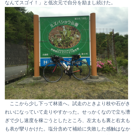
なんてスゴイ！」と低次元で自分を励まし続けた。
ここから少し下って林道へ。試走のときより枝や石がき
れいになっていて走りやすかった。せっかくなので立ち漕
ぎで少し速度を稼ごうとしたところ、左太もも裏と右太も
も表が攣りかけた。塩分含めて補給に失敗した感触はなか