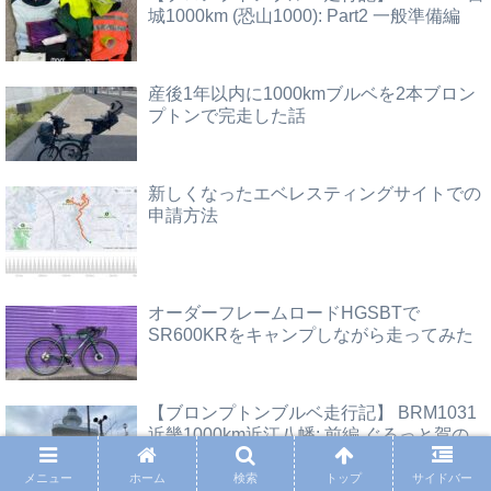
城1000km (恐山1000): Part2 一般準備編
産後1年以内に1000kmブルベを2本ブロン
プトンで完走した話
新しくなったエベレスティングサイトでの
申請方法
オーダーフレームロードHGSBTで
SR600KRをキャンプしながら走ってみた
【ブロンプトンブルベ走行記】 BRM1031
近畿1000km近江八幡: 前編 ぐるっと賀の
道(南)
メニュー
ホーム
検索
トップ
サイドバー