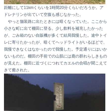
距離にして11kmくらいを1時間20分くらいだろうか。ア
ドレナリンが出ていて空腹も感じなかった。
やっと舗装路に出たときには暗くなっていた。ここから
小さな町に出て棚田に登る。少し飲料を補充したかった
が、ごみ箱のない自販機が多くて結局我慢した。途中トイ
レに寄りたかったが、暗くてヘッドライトがいるほどで、
我慢できなくはなかったので我慢した。予定通りにはいか
ないものだ。棚田の手前での山肌には鹿の群れらしきもの
が見えた。棚田に近づくにつれてカエルの合唱が聞こえて
きて癒された。