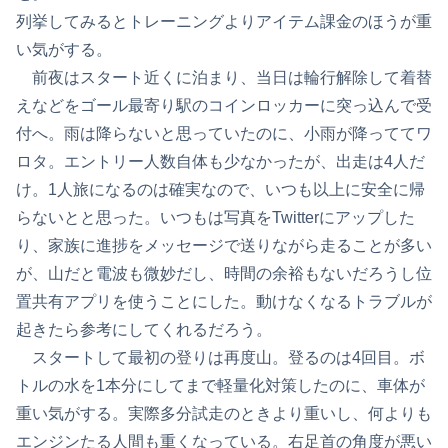
列挙してみるとトレーニングよりアイテム課金のほうが重
い気がする。
前夜はスタート近くに泊まり、当日は輪行解除して着替
えなどをゴール最寄り駅のコインロッカーに突っ込んで受
付へ。雨は降らないと思っていたのに、小雨が降っててワ
ロタ。エントリー人数自体も少なかったが、出走は4人だ
け。1人旅になるのは確実なので、いつも以上に安全に帰
らないとと思った。いつもは写真をTwitterにアップした
り、家族に進捗をメッセージで送りながら走ることが多い
が、山だと電波も微妙だし、時間の余裕もないだろうし位
置共有アプリを使うことにした。動けなくなるトラブルが
起きたら参考にしてくれるだろう。
スタートして最初の登りは再度山。登るのは4回目。ボ
トルの水を1本分にしてまで軽量化対策したのに、車体が
重い気がする。実際多分試走のときより重いし、何よりも
エンジンたる人間も重くなっている。右足首の角度が悪い