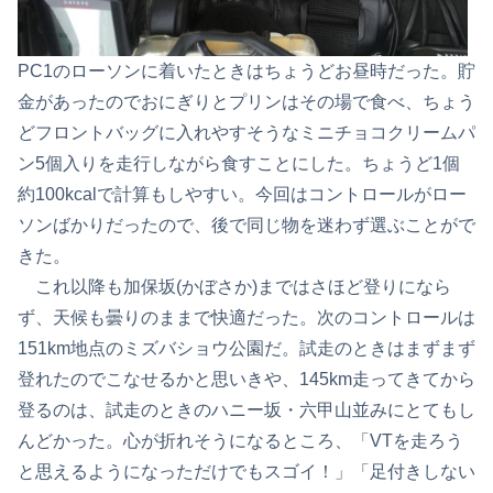
PC1のローソンに着いたときはちょうどお昼時だった。貯
金があったのでおにぎりとプリンはその場で食べ、ちょう
どフロントバッグに入れやすそうなミニチョコクリームパ
ン5個入りを走行しながら食すことにした。ちょうど1個
約100kcalで計算もしやすい。今回はコントロールがロー
ソンばかりだったので、後で同じ物を迷わず選ぶことがで
きた。
これ以降も加保坂(かぼさか)まではさほど登りになら
ず、天候も曇りのままで快適だった。次のコントロールは
151km地点のミズバショウ公園だ。試走のときはまずまず
登れたのでこなせるかと思いきや、145km走ってきてから
登るのは、試走のときのハニー坂・六甲山並みにとてもし
んどかった。心が折れそうになるところ、「VTを走ろう
と思えるようになっただけでもスゴイ！」「足付きしない