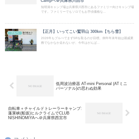
Campへ＠兵庫県川西市
知明湖キャンプ場は兵庫県川西市にあるファミリー向けキャンプ場
です。ファミリーでもソロでもお手頃価格な...
【正月】いってこい鷲羽山 300km【ちら雪】
ブルベ
2026年もブルべでまずSRを取るのが目標。例年年末年始は親戚業
務でなかなか走れないが、今年はがんば...
低周波治療器 AT-mini Personal (ATミニ
パーソナル)の思わぬ効果
自転車＋チャイルドトレーラーキャンプ:
蓬莱峡(船坂)ヒルクライムでCLUB
NISHINOMIYAへ＠兵庫県西宮市