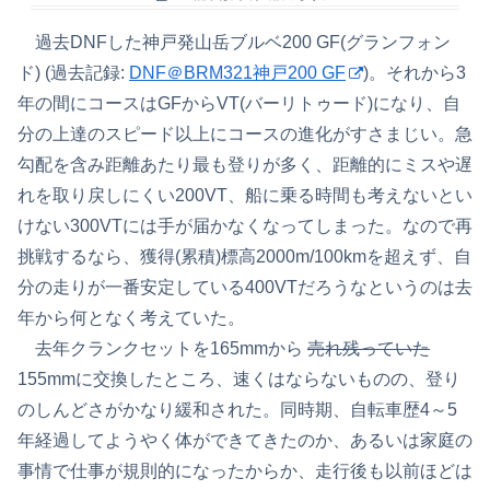
過去DNFした神戸発山岳ブルベ200 GF(グランフォン
ド) (過去記録:
DNF＠BRM321神戸200 GF
)。それから3
年の間にコースはGFからVT(バーリトゥード)になり、自
分の上達のスピード以上にコースの進化がすさまじい。急
勾配を含み距離あたり最も登りが多く、距離的にミスや遅
れを取り戻しにくい200VT、船に乗る時間も考えないとい
けない300VTには手が届かなくなってしまった。なので再
挑戦するなら、獲得(累積)標高2000m/100kmを超えず、自
分の走りが一番安定している400VTだろうなというのは去
年から何となく考えていた。
去年クランクセットを165mmから
売れ残っていた
155mmに交換したところ、速くはならないものの、登り
のしんどさがかなり緩和された。同時期、自転車歴4～5
年経過してようやく体ができてきたのか、あるいは家庭の
事情で仕事が規則的になったからか、走行後も以前ほどは