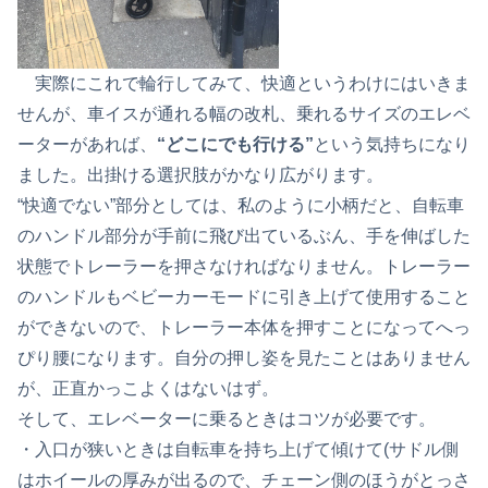
実際にこれで輪行してみて、快適というわけにはいきま
せんが、車イスが通れる幅の改札、乗れるサイズのエレベ
ーターがあれば、
“どこにでも行ける”
という気持ちになり
ました。出掛ける選択肢がかなり広がります。
“快適でない”部分としては、私のように小柄だと、自転車
のハンドル部分が手前に飛び出ているぶん、手を伸ばした
状態でトレーラーを押さなければなりません。トレーラー
のハンドルもベビーカーモードに引き上げて使用すること
ができないので、トレーラー本体を押すことになってへっ
ぴり腰になります。自分の押し姿を見たことはありません
が、正直かっこよくはないはず。
そして、エレベーターに乗るときはコツが必要です。
・入口が狭いときは自転車を持ち上げて傾けて(サドル側
はホイールの厚みが出るので、チェーン側のほうがとっさ