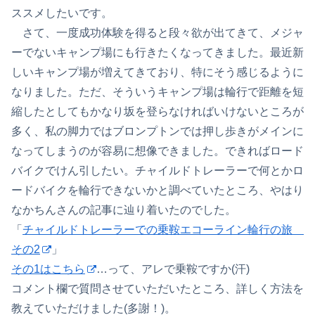
ススメしたいです。
さて、一度成功体験を得ると段々欲が出てきて、メジャ
ーでないキャンプ場にも行きたくなってきました。最近新
しいキャンプ場が増えてきており、特にそう感じるように
なりました。ただ、そういうキャンプ場は輪行で距離を短
縮したとしてもかなり坂を登らなければいけないところが
多く、私の脚力ではブロンプトンでは押し歩きがメインに
なってしまうのが容易に想像できました。できればロード
バイクでけん引したい。チャイルドトレーラーで何とかロ
ードバイクを輪行できないかと調べていたところ、やはり
なかちんさんの記事に辿り着いたのでした。
「
チャイルドトレーラーでの乗鞍エコーライン輪行の旅
その2
」
その1はこちら
…って、アレで乗鞍ですか(汗)
コメント欄で質問させていただいたところ、詳しく方法を
教えていただけました(多謝！)。