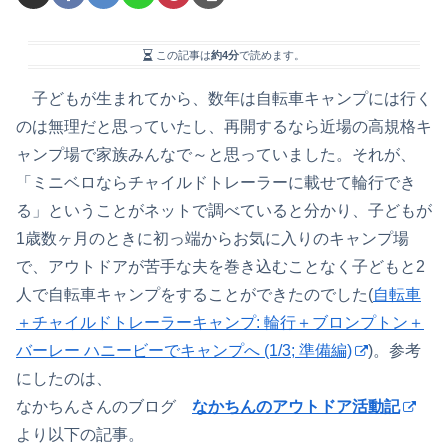
この記事は
約4分
で読めます。
子どもが生まれてから、数年は自転車キャンプには行く
のは無理だと思っていたし、再開するなら近場の高規格キ
ャンプ場で家族みんなで～と思っていました。それが、
「ミニベロならチャイルドトレーラーに載せて輪行でき
る」ということがネットで調べていると分かり、子どもが
1歳数ヶ月のときに初っ端からお気に入りのキャンプ場
で、アウトドアが苦手な夫を巻き込むことなく子どもと2
人で自転車キャンプをすることができたのでした(
自転車
＋チャイルドトレーラーキャンプ: 輪行＋ブロンプトン＋
バーレー ハニービーでキャンプへ (1/3; 準備編)
)。参考
にしたのは、
なかちんさんのブログ
なかちんのアウトドア活動記
より以下の記事。