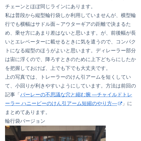
チェーンとほぼ同じラインにあります。
私は普段から縦型輪行袋しか利用していませんが、横型輪
行でも横幅はサドル面～アウターギアの距離で決まるた
め、乗せ方にあまり差はないと思います。が、前後幅が長
いとエレベーターに載せるときに気を遣うので、コンパク
トになる縦型のほうがよいと思います。ディレーラー部分
は宙に浮くので、降ろすときのために上下どちらにしたか
を把握しておけば、上でも下でも大丈夫です。
上の写真では、トレーラーのけん引アームを短くしてい
て、小回りが利きやすいようにしています。方法は前回の
記事「
バーレーの不思議な穴と縮む腕 ―チャイルドトレ
ーラー ハニービーのけん引アーム短縮のやり方―
」に
まとめてあります。
輪行袋バージョン