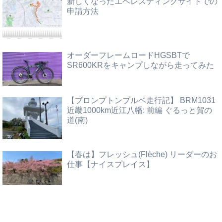
新しくなったエベレスティングサイトでの
申請方法
オーダーフレームロードHGSBTで
SR600KRをキャンプしながら走ってみた
【ブロンプトンブルベ走行記】 BRM1031
近畿1000km近江八幡: 前編 ぐるっと賀の
道(南)
【春は】フレッシュ(Flèche) リーダーのお
仕事【ナイスプレイス】