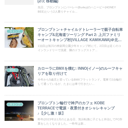
(2/3; 移動編)
先日、ブロンプトンにバーレー(Burley)のハニービー(HONEY
BEE)という2人乗りチャイル...
ブロンプトン＋チャイルドトレーラーで親子自転車
キャンプ
キャンプ&北海道ツーリング Part 2: 上川ファミリ
ーオートキャンプ村(VILLAGE KAMIKAWA)＠北海
道上川郡上川町
1泊目は旭川の神楽岡公園少年キャンプ村にて。2日目は近くのコ
インランドリーで洗濯、隣のドラッグストア...
カローラにBMXを積む: INNO(イノー)のルーフキャ
BMX
リアを取り付けて
今年から5歳児と習っているBMXフラットランド。電車で2台輪行
して通っているが、たまには車で行きたい...
ブロンプトン輪行で神戸のカフェ KOBE
キャンプ
TERRACEで電源・夜景付きオシャレキャンプ
♪【少し激！坂】
昨年(2023年)11月のとある日、気分転換に子どもと外泊してPC作
業をしたくなりました。一昨年は新...