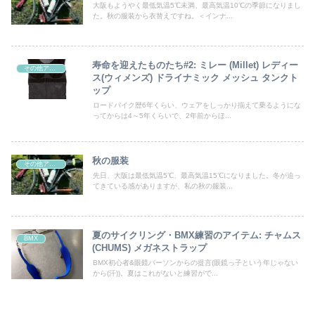
大阪もようやく最低気温5℃未満、最高気温10℃の季節になりまし
た。秋の服装から衣替えですね。＜インナ...
寿命を迎えたものたち#2: ミレー (Millet) レディー
その他アイテム
ス(ウィメンズ) ドライナミック メッシュ タンクト
ップ
ロードバイク歴6年くらい、ウェアをしっかり揃えて乗るようにな
ってからは4～5年くらいで、2年前からほ...
秋の服装
その他アイテム
先日、大阪は最低気温5℃、最高気温15℃になりました。冬が迫っ
てきている感がありますが、私の秋の服装...
夏のサイクリング・BMX練習のアイテム: チャムス
BMX
(CHUMS) メガネストラップ
BMX初心者&眼鏡パーソンからの提言(眼鏡っ子という年じゃない
から(汗))。夏はこれがないと練習がで...