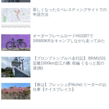
新しくなったエベレスティングサイトでの
申請方法
オーダーフレームロードHGSBTで
SR600KRをキャンプしながら走ってみた
【ブロンプトンブルベ走行記】 BRM1031
近畿1000km近江八幡: 前編 ぐるっと賀の
道(南)
【春は】フレッシュ(Flèche) リーダーのお
仕事【ナイスプレイス】