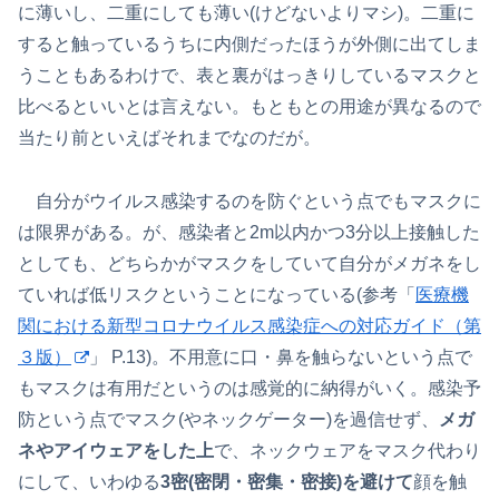
に薄いし、二重にしても薄い(けどないよりマシ)。二重に
すると触っているうちに内側だったほうが外側に出てしま
うこともあるわけで、表と裏がはっきりしているマスクと
比べるといいとは言えない。もともとの用途が異なるので
当たり前といえばそれまでなのだが。
自分がウイルス感染するのを防ぐという点でもマスクに
は限界がある。が、感染者と2m以内かつ3分以上接触した
としても、どちらかがマスクをしていて自分がメガネをし
ていれば低リスクということになっている(参考「
医療機
関における新型コロナウイルス感染症への対応ガイド（第
３版）
」 P.13)。不用意に口・鼻を触らないという点で
もマスクは有用だというのは感覚的に納得がいく。感染予
防という点でマスク(やネックゲーター)を過信せず、
メガ
ネやアイウェアをした上
で、ネックウェアをマスク代わり
にして、いわゆる
3密(密閉・密集・密接)を避けて
顔を触