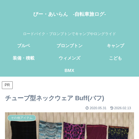
びー・あいらん -自転車旅ログ-
ロードバイク・ブロンプトンでキャンプやロングライド
ブルベ
ブロンプトン
キャンプ
装備・積載
ウィメンズ
こども
BMX
PR
チューブ型ネックウェア Buff(バフ)
2020.05.31
2026.02.13
その他アイテム