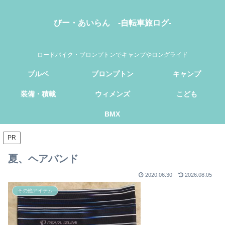
びー・あいらん -自転車旅ログ-
ロードバイク・ブロンプトンでキャンプやロングライド
ブルベ
ブロンプトン
キャンプ
装備・積載
ウィメンズ
こども
BMX
PR
夏、ヘアバンド
2020.06.30
2026.08.05
その他アイテム