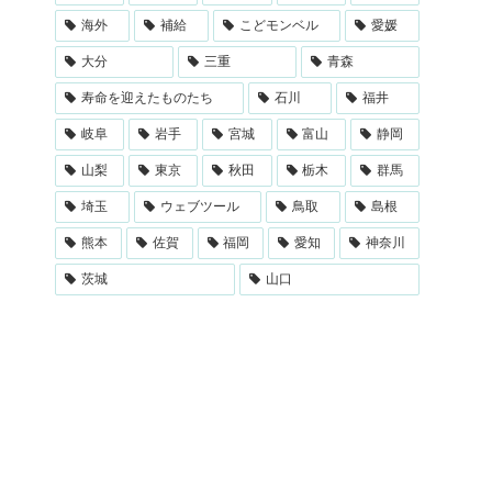
海外
補給
こどモンベル
愛媛
大分
三重
青森
寿命を迎えたものたち
石川
福井
岐阜
岩手
宮城
富山
静岡
山梨
東京
秋田
栃木
群馬
埼玉
ウェブツール
鳥取
島根
熊本
佐賀
福岡
愛知
神奈川
茨城
山口