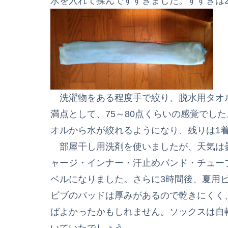
水を入れて揉んですすぎました。すすぎは
洗濯物をある程度手で絞り、脱水用タオル
満点として、75～80点くらいの感覚でし
オルから水が絞れるようになり、残りは1
部屋干し用洗剤を使いましたが、天気は曇
ャージ・インナー・汗止めバンド・チュー
ベルになりました。さらに3時間後、夏用
ビブのパッドは厚みがあるので乾きにくく
ばよかったかもしれません。ソックスは自