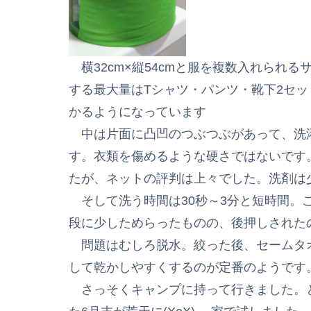
横32cm×縦54cmと服を複数入れられ
する最大量はTシャツ・パンツ・靴下2セ
かるようになっています
中は片面に凸凹のつぶつぶがあって、洗
す。衣類を傷めるような硬さではないです
たが、ネットの評判は上々でした。洗剤は
そして洗う時間は30秒～3分と短時間。
段に少しためらったものの、後押しされた
問題はむしろ脱水。絞った後、セームタ
して乾かしやすくするのが定番のようです
さっそくキャンプに持って行きました。