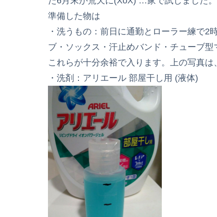
た6月末が荒天に(XoX) …家で試しました。
準備した物は
・洗うもの：前日に通勤とローラー練で2
ブ・ソックス・汗止めバンド・チューブ型
これらが十分余裕で入ります。上の写真は
・洗剤：アリエール 部屋干し用 (液体)