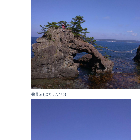
機具岩(はたごいわ)