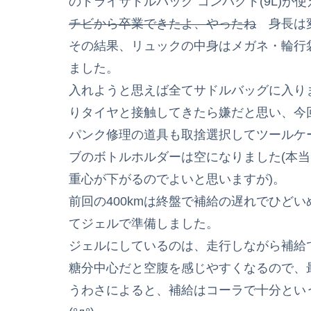
のドライサドルバッグ コンパクト(9L)が
チビから卒業できたよ、やったね
身長は
その結果、リュックの中身はメガネ・輪行
ました。
入れようと思えば全てサドルバッグに入り
りタイヤと接触してきたら嫌だと思い、今
パンク修理の道具も取捨選択してツールケ
ブのボトルホルダーは空になりました(本
重心が下がるのでよいと思いますが)。
前回の400kmは終盤で補給の遅れでひど
てジェルで準備しました。
ジェルにしているのは、走行しながら補給
糖分中心だと空腹を感じやすくなるので、
うわさによると、補給はコーラで十分とい