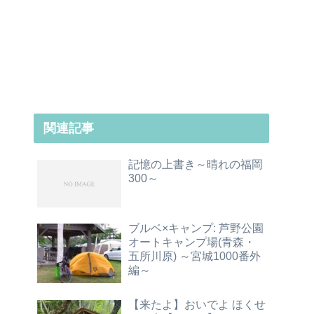
関連記事
記憶の上書き～晴れの福岡
300～
ブルベ×キャンプ: 芦野公園
オートキャンプ場(青森・
五所川原) ～宮城1000番外
編～
【来たよ】おいでよ ほくせ