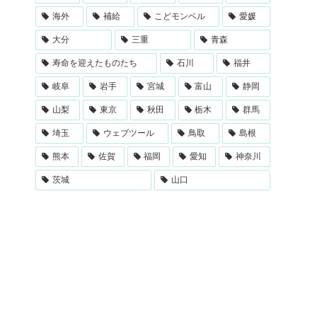
海外
補給
こどモンベル
愛媛
大分
三重
青森
寿命を迎えたものたち
石川
福井
岐阜
岩手
宮城
富山
静岡
山梨
東京
秋田
栃木
群馬
埼玉
ウェブツール
鳥取
島根
熊本
佐賀
福岡
愛知
神奈川
茨城
山口