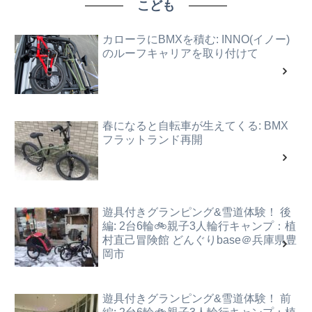
こども
カローラにBMXを積む: INNO(イノー)
のルーフキャリアを取り付けて
春になると自転車が生えてくる: BMX
フラットランド再開
遊具付きグランピング&雪道体験！ 後
編: 2台6輪🚲親子3人輪行キャンプ：植
村直己冒険館 どんぐりbase＠兵庫県豊
岡市
遊具付きグランピング&雪道体験！ 前