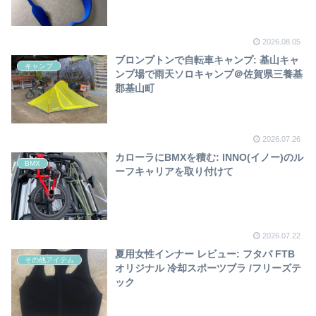
2026.08.05
ブロンプトンで自転車キャンプ: 基山キャ
キャンプ
ンプ場で雨天ソロキャンプ＠佐賀県三養基
郡基山町
2026.07.26
カローラにBMXを積む: INNO(イノー)のル
BMX
ーフキャリアを取り付けて
2026.07.22
夏用女性インナー レビュー: フタバ FTB
その他アイテム
オリジナル 冷却スポーツブラ /フリーズテ
ック