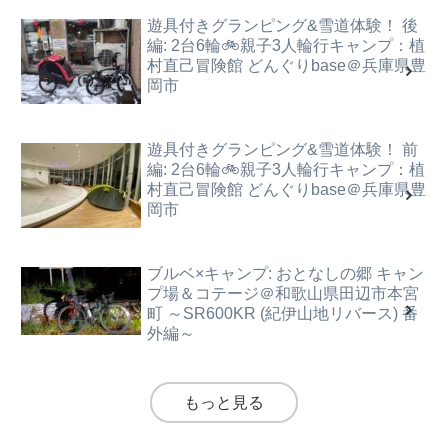
遊具付きグランピング&雪道体験！ 後
編: 2台6輪🚲親子3人輪行キャンプ：植
村直己冒険館 どんぐりbase＠兵庫県豊
岡市
遊具付きグランピング&雪道体験！ 前
編: 2台6輪🚲親子3人輪行キャンプ：植
村直己冒険館 どんぐりbase＠兵庫県豊
岡市
ブルベ×キャンプ: おとなしの郷 キャン
プ場＆コテージ＠和歌山県田辺市本宮
町 ～SR600KR (紀伊山地リバース) 番
外編～
もっと見る